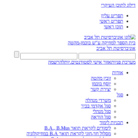
דילוג לתוכן העיקרי
תפריט עליון
תפריט ראשי
תוכן ראשי
בית הספר למוזיקה ע"ש בוכמן-מהטה
אוניברסיטת תל אביב
מערכת פניות
אזור אישי לסטודנטים.יות
להרשמה
אודות
זובין מהטה
יוסף בוכמן
יצירת קשר
סגל
משרדי מנהלה
סגל אקדמי בכיר
סגל מנהלי
סגל הוראה
תכניות לימוד
לימודים לקראת תואר B.A., B.Mus
מסלול חד-חוגי לקראת תואר B.A במוזיקולוגיה