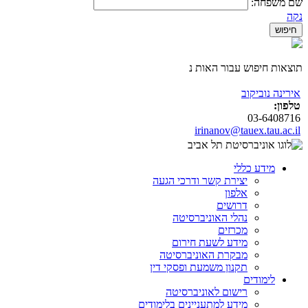
שם משפחה:
נקה
תוצאות חיפוש עבור האות נ
אירינה נוביקוב
טלפון:
03-6408716
irinanov@tauex.tau.ac.il
מידע כללי
יצירת קשר ודרכי הגעה
אלפון
דרושים
נהלי האוניברסיטה
מכרזים
מידע לשעת חירום
מבקרת האוניברסיטה
תקנון משמעת ופסקי דין
לימודים
רישום לאוניברסיטה
מידע למתעניינים בלימודים