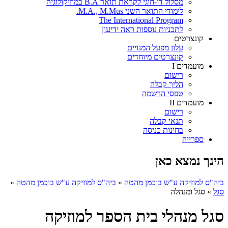
מסלול דו-חוגי לקראת תואר B.A במוזיקולוגיה
לימודי התואר השני M.A., M.Mus.
The International Program
לתכניות נוספות ראה ידיעון
קונצרטים
עלון מפעל המנויים
קונצרטים מיוחדים
מועמדים I
רישום
הליך קבלה
טפסי הרשמה
מועמדים II
רישום
תנאי קבלה
בחינות כניסה
ספרייה
הינך נמצא כאן
ביה"ס למוזיקה ע"ש בוכמן מהטה
»
ביה"ס למוזיקה ע"ש בוכמן מהטה
»
סגל
»
סגל ומנהלה
סגל מנהלי בית הספר למוזיקה