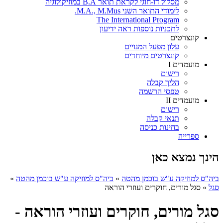
מסלול דו-חוגי לקראת תואר B.A במוזיקולוגיה
לימודי התואר השני M.A., M.Mus.
The International Program
לתכניות נוספות ראה ידיעון
קונצרטים
עלון מפעל המנויים
קונצרטים מיוחדים
מועמדים I
רישום
הליך קבלה
טפסי הרשמה
מועמדים II
רישום
תנאי קבלה
בחינות כניסה
ספרייה
הינך נמצא כאן
ביה"ס למוזיקה ע"ש בוכמן מהטה
»
ביה"ס למוזיקה ע"ש בוכמן מהטה
»
סגל
»
סגל מורים, חוקרים ועוזרי הוראה
סגל מורים, חוקרים ועוזרי הוראה -