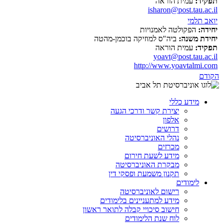
תפקיד:
עמית הוראה
isharon@post.tau.ac.il
יואב תלמי
יחידה:
הפקולטה לאמנויות
יחידת משנה:
ביה"ס למוזיקה בוכמן-מהטה
תפקיד:
עמית הוראה
yoavt@post.tau.ac.il
http://www.yoavtalmi.com
הקודם
מידע כללי
יצירת קשר ודרכי הגעה
אלפון
דרושים
נהלי האוניברסיטה
מכרזים
מידע לשעת חירום
מבקרת האוניברסיטה
תקנון משמעת ופסקי דין
לימודים
רישום לאוניברסיטה
מידע למתעניינים בלימודים
חישוב סיכויי קבלה לתואר ראשון
לוח שנת הלימודים