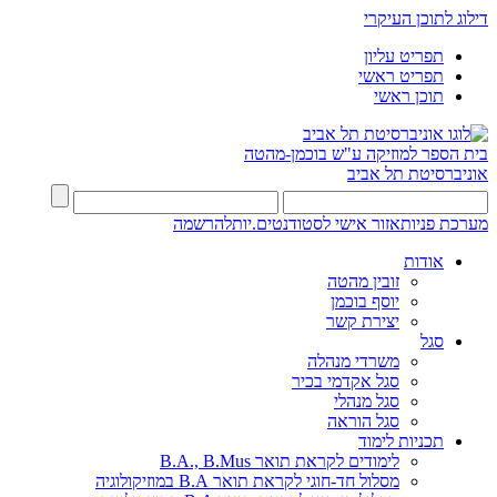
דילוג לתוכן העיקרי
תפריט עליון
תפריט ראשי
תוכן ראשי
בית הספר למוזיקה ע"ש בוכמן-מהטה
אוניברסיטת תל אביב
מערכת פניות
אזור אישי לסטודנטים.יות
להרשמה
אודות
זובין מהטה
יוסף בוכמן
יצירת קשר
סגל
משרדי מנהלה
סגל אקדמי בכיר
סגל מנהלי
סגל הוראה
תכניות לימוד
לימודים לקראת תואר B.A., B.Mus
מסלול חד-חוגי לקראת תואר B.A במוזיקולוגיה