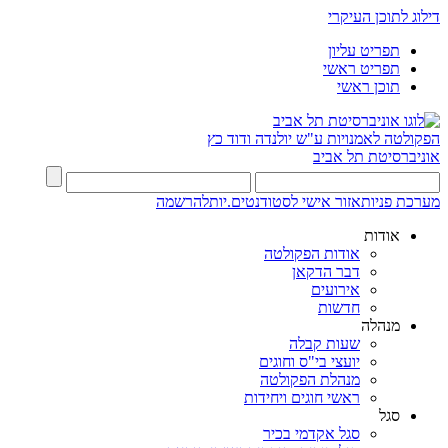
דילוג לתוכן העיקרי
תפריט עליון
תפריט ראשי
תוכן ראשי
הפקולטה לאמנויות
ע"ש יולנדה ודוד כץ
אוניברסיטת תל אביב
מערכת פניות
אזור אישי לסטודנטים.יות
להרשמה
אודות
אודות הפקולטה
דבר הדקאן
אירועים
חדשות
מנהלה
שעות קבלה
יועצי בי"ס וחוגים
מנהלת הפקולטה
ראשי חוגים ויחידות
סגל
סגל אקדמי בכיר