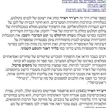
לחצו להגדלה
לבן: מאמרים על גזע ותרבות
בספר פורץ דרך זה
ריצ'רד דאייר
בוחן את ייצוגם של לבנים בקולנוע,
בטלוויזיה ובתרבות החזותית המערביים. הוא חוקר הבניות של לובֶן על
רקע הנצרות והקולוניאליזם; את התפקיד שהגזע ממלא בטכנולוגיות של
צילום וקולנוע כחלק מ"תרבות של אור" רחבה; את גבריות השרירים
הלבנה בסרטי פעולה מ
טרזן
ו
הרקולס
עד
קונן הברבר
י ו
רמבו
; את המגבלות
החברתיות שנשים לבנות מתמודדות עימן בפנטזיות שמספרות על
דעיכתה של האימפריה הבריטית; ואת הזיקה בין מוות ובין לובן בסרטי
אימה ודיסטופיות מדע בדיוני כמו
בלייד ראנר
ו
הנוסע השמיני
.
רבים בעבר הראו את התפקיד המכריע שדימויים של שחורים ואסיאתיים
ממלאים בארגונו של העולם המערבי, ועד ספר זה כמעט לא זכתה
הקטגוריה "לבנים" לניתוח. כמו שמצוין בהקדמה של
מקסים סרבול
,
מחקרו של דאייר תורם תרומה מכרעת להבנת משטרי הייצוג בתקופתנו.
הוא חושף את מנגנוני התרבות שיצרו את עליונות הלבנים וחיזקו אותה,
ובתוך כך הפכו את הלבנים למסמנים של מה ש"רגיל", "ניטרלי"
ו"אוניברסלי".
ריצ'רד דאייר
(1945) הוא פרופסור אמריטוס בקינגס קולג', לונדון, עמית
באוניברסיטת סנט אנדרוז וחבר האקדמיה הבריטית. הוא נודע במחקרים
פורצי דרך בלימודי קולנוע על כוכבים, על מוזיקה ועל תרבות ההומואים,
הלסביות והקווירים. בעם עובד ראה אור ספרו: לבן: מאמרים על גזע