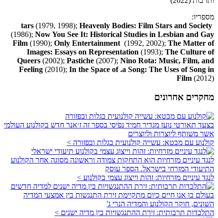
ותרבות (2022)
מספריו:
tars
(1979, 1998);
Heavenly Bodies: Film Stars and Society
(1986);
Now You See It: Historical Studies in Lesbian and Gay
Film
(1990);
Only Entertainment
(1992, 2002);
The Matter of
Images: Essays on Representation
(1993);
The Culture of
Queers
(2002);
Pastiche
(2007);
Nino Rota: Music, Film, and
Feeling
(2010);
In the Space of .a Song: The Uses of Song in
Film
(2012)
מחקרים אחרונים
בצעד תאורטי נועז מגדיר חמיד נפיסי בספר זה ז׳אנר חדש בקולנוע העולמי
אשר משותף ליוצרות וליוצרים
קולנוע עם מבטא: עשייה קולנועית בגלות ובפזורה >
לנגד עיניים מזרחיות הוא התחקות צמודה וראשונה מסוגה אחר הקולנוע
התיעודי המזרחי בישראל. הספר עוסק
לנגד עיניים מזרחיות: זהות וייצוג עצמי בקולנוע >
בעולם בו אנו חיים כיום מתקיימת זירת התנגשות בין אמצעי המדיה
השונים, חוקר הקולנוע והמדיה הנרי ג'
התלכדות תרבותית: זירת ההתנגשויות בין מדיה ישנים >