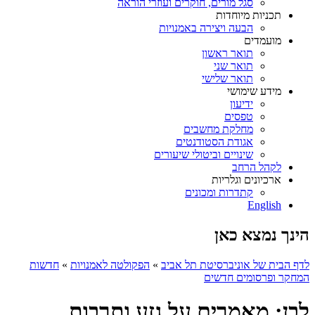
סגל מורים, חוקרים ועוזרי הוראה
תכניות מיוחדות
הבעה ויצירה באמנויות
מועמדים
תואר ראשון
תואר שני
תואר שלישי
מידע שימושי
ידיעון
טפסים
מחלקת מחשבים
אגודת הסטודנטים
שינויים וביטולי שיעורים
לקהל הרחב
ארכיונים וגלריות
קתדרות ומכונים
English
הינך נמצא כאן
לדף הבית של אוניברסיטת תל אביב
»
הפקולטה לאמנויות
»
חדשות
המחקר ופרסומים חדשים
לבן: מאמרים על גזע ותרבות