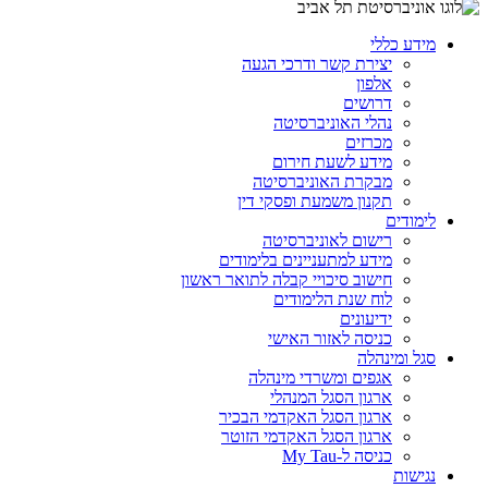
מידע כללי
יצירת קשר ודרכי הגעה
אלפון
דרושים
נהלי האוניברסיטה
מכרזים
מידע לשעת חירום
מבקרת האוניברסיטה
תקנון משמעת ופסקי דין
לימודים
רישום לאוניברסיטה
מידע למתעניינים בלימודים
חישוב סיכויי קבלה לתואר ראשון
לוח שנת הלימודים
ידיעונים
כניסה לאזור האישי
סגל ומינהלה
אגפים ומשרדי מינהלה
ארגון הסגל המנהלי
ארגון הסגל האקדמי הבכיר
ארגון הסגל האקדמי הזוטר
כניסה ל-My Tau
נגישות