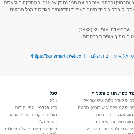
 והרחוק וברחבי אירופה עם המנצח דן אטינגר והמחלקה הווקאלית.
קי קורסקוב לצד מיטב האריות והדואטים הגדולות מכל הזמנים.
זאדה, אופ. 35 (1888)
טים מתוך אופרות נבחרות
הבית שלנו https://tau.smarticket.co.il/
תי ספר, חוגים ותכניות
סגל
יה"ס לאדריכלות ע"ש עזריאלי
אלפון
יה"ס למוזיקה ע"ש בוכמן-מהטה
סגל אקדמי - לפי יחידות
חוג לאמנות התיאטרון
מורים, חוקרים ועוזרי הוראה
חוג לתולדות האמנות
סגל מנהלי
יה"ס לקולנוע וטלוויזיה ע"ש
הדוקטורנטיות.ים של הפקולטה
טיב טיש
לאמנויות