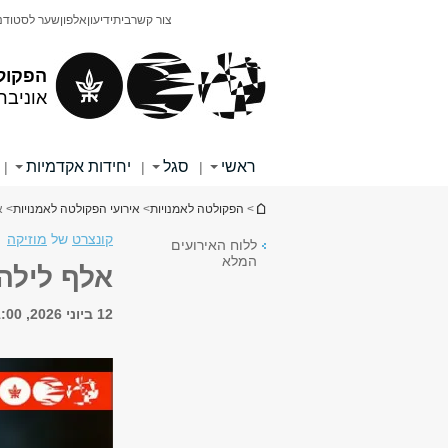
תוכן
תפריט
צור קשר
בית
ידיעון
אלפון
שער לסטודנ
עליון
ראשי
הפקול
אוניבר
ראשי
סגל
יחידות אקדמיות
|
|
|
הינך נמצא כאן
>
הפקולטה לאמנויות
>
אירועי הפקולטה לאמנויות
> א
קונצרט
של
מוזיקה
ללוח האירועים
המלא
אלף לילה 
12 ביוני 2026, 11:00