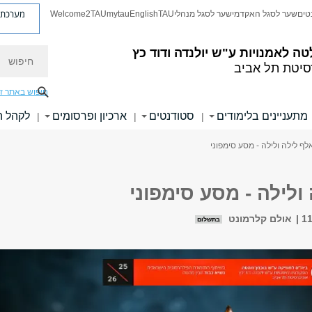
מערכת פ
טים
שער לסגל האקדמי
שער לסגל מנהלי
TAU
English
mytau
Welcome2TAU
חיפוש
טה לאמנויות
ע"ש יולנדה ודוד כץ
סיטת תל אביב
חיפוש באתר ז
מתעניינים בלימודים
סטודנטים
ארכיון ופרסומים
לקהל 
|
|
|
לף לילה ולילה - מסע סימפוני
ולילה - מסע סימפוני
אולם קלרמונט
בתשלום