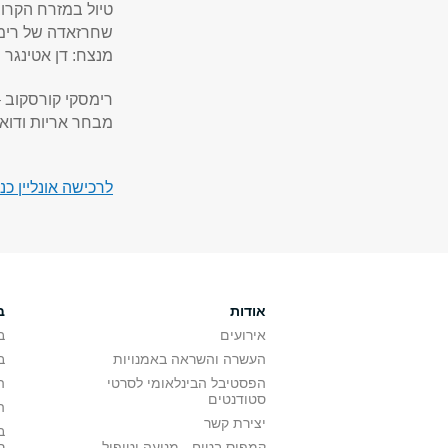
טיול במזרח הקרוב
שחרזאדה של רימס
מנצח: דן אטינגר
רימסקי קורסקוב – שחר
מבחר אריות ודוא
לרכישה אונליין כנסו אל אתר 
אודות
ב
אירועים
ב
העשרה והשראה באמנויות
ב
הפסטיבל הבינלאומי לסרטי
ה
סטודנטים
ה
יצירת קשר
ב
קמפוס בטוח - מניעה וטיפול
ס