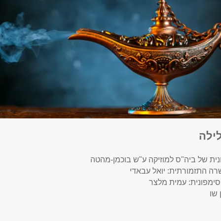
ילה
ית של ביה"ס למוזיקה ע"ש בוכמן-מהטה
ה התזמורתית: יואל עבאדי
ימפונית: עמית מלצר
 שו