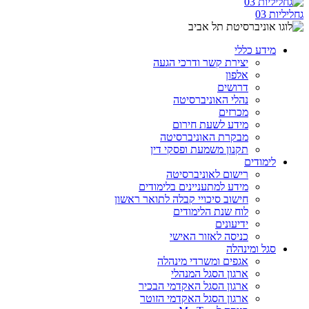
גחליליות 03
מידע כללי
יצירת קשר ודרכי הגעה
אלפון
דרושים
נהלי האוניברסיטה
מכרזים
מידע לשעת חירום
מבקרת האוניברסיטה
תקנון משמעת ופסקי דין
לימודים
רישום לאוניברסיטה
מידע למתעניינים בלימודים
חישוב סיכויי קבלה לתואר ראשון
לוח שנת הלימודים
ידיעונים
כניסה לאזור האישי
סגל ומינהלה
אגפים ומשרדי מינהלה
ארגון הסגל המנהלי
ארגון הסגל האקדמי הבכיר
ארגון הסגל האקדמי הזוטר