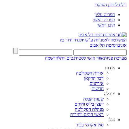
דילוג לתוכן העיקרי
תפריט עליון
תפריט ראשי
תוכן ראשי
הפקולטה לאמנויות
ע"ש יולנדה ודוד כץ
אוניברסיטת תל אביב
מערכת פניות
אזור אישי לסטודנטים.יות
להרשמה
אודות
אודות הפקולטה
דבר הדקאן
אירועים
חדשות
מנהלה
שעות קבלה
יועצי בי"ס וחוגים
מנהלת הפקולטה
ראשי חוגים ויחידות
סגל
סגל אקדמי בכיר