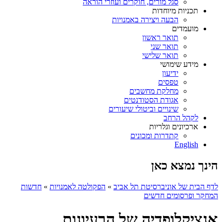
סגל מורים, חוקרים ועוזרי הוראה
תכניות מיוחדות
הבעה ויצירה באמנויות
מועמדים
תואר ראשון
תואר שני
תואר שלישי
מידע שימושי
ידיעון
טפסים
מחלקת מחשבים
אגודת הסטודנטים
שינויים וביטולי שיעורים
לקהל הרחב
ארכיונים וגלריות
קתדרות ומכונים
English
הינך נמצא כאן
לדף הבית של אוניברסיטת תל אביב
»
הפקולטה לאמנויות
»
חדשות
המחקר ופרסומים חדשים
אנציקלופדיה של הרעיונות