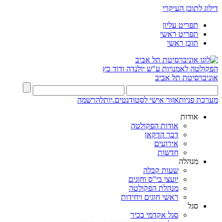
דילוג לתוכן העיקרי
תפריט עליון
תפריט ראשי
תוכן ראשי
הפקולטה לאמנויות
ע"ש יולנדה ודוד כץ
אוניברסיטת תל אביב
מערכת פניות
אזור אישי לסטודנטים.יות
להרשמה
אודות
אודות הפקולטה
דבר הדקאן
אירועים
חדשות
מנהלה
שעות קבלה
יועצי בי"ס וחוגים
מנהלת הפקולטה
ראשי חוגים ויחידות
סגל
סגל אקדמי בכיר