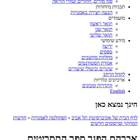
סגל מורים, חוקרים ועוזרי הוראה
תכניות מיוחדות
הבעה ויצירה באמנויות
מועמדים
תואר ראשון
תואר שני
תואר שלישי
מידע שימושי
ידיעון
טפסים
מחלקת מחשבים
אגודת הסטודנטים
שינויים וביטולי שיעורים
לקהל הרחב
ארכיונים וגלריות
קתדרות ומכונים
English
הינך נמצא כאן
לדף הבית של אוניברסיטת תל אביב
»
הפקולטה לאמנויות
»
חדשות
המחקר ופרסומים חדשים
אברהם הפנר ספר התסריטים