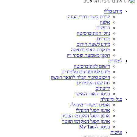
מידע כללי
יצירת קשר ודרכי הגעה
אלפון
דרושים
נהלי האוניברסיטה
מכרזים
מידע לשעת חירום
מבקרת האוניברסיטה
תקנון משמעת ופסקי דין
לימודים
רישום לאוניברסיטה
מידע למתעניינים בלימודים
חישוב סיכויי קבלה לתואר ראשון
לוח שנת הלימודים
ידיעונים
כניסה לאזור האישי
סגל ומינהלה
אגפים ומשרדי מינהלה
ארגון הסגל המנהלי
ארגון הסגל האקדמי הבכיר
ארגון הסגל האקדמי הזוטר
כניסה ל-My Tau
נגישות