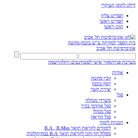
דילוג לתוכן העיקרי
תפריט עליון
תפריט ראשי
תוכן ראשי
בית הספר למוזיקה ע"ש בוכמן-מהטה
אוניברסיטת תל אביב
מערכת פניות
אזור אישי לסטודנטים.יות
להרשמה
אודות
זובין מהטה
יוסף בוכמן
יצירת קשר
סגל
משרדי מנהלה
סגל אקדמי בכיר
סגל מנהלי
סגל הוראה
תכניות לימוד
לימודים לקראת תואר B.A., B.Mus
מסלול חד-חוגי לקראת תואר B.A במוזיקולוגיה