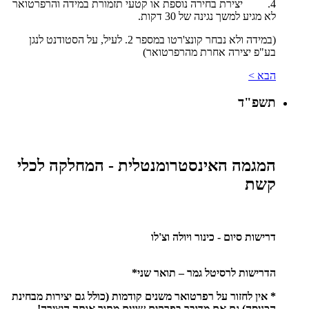
4. יצירת בחירה נוספת או קטעי תזמורת במידה והרפרטואר
לא מגיע למשך נגינה של 30 דקות.
(במידה ולא נבחר קונצ'רטו במספר 2. לעיל, על הסטודנט לנגן
בע"פ יצירה אחרת מהרפרטואר)
הבא >
תשפ"ד
המגמה האינסטרומנטלית - המחלקה לכלי
קשת
דרישות סיום - כינור ויולה וצ'לו
הדרישות לרסיטל גמר – תואר שני*
* אין לחזור על רפרטואר משנים קודמות (כולל גם יצירות מבחינת
הכניסה) גם אם מדובר בפרקים שונים מתוך אותה היצירה!