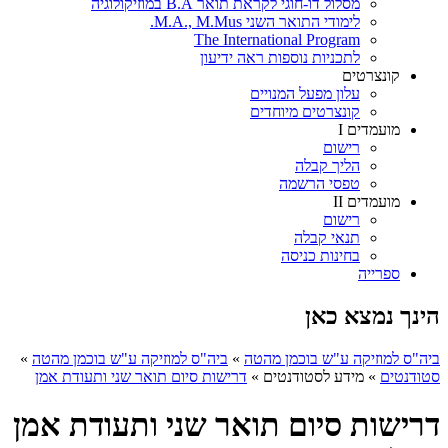
מסלול דו-חוגי לקראת תואר B.A במוזיקולוגיה
לימודי התואר השני M.A., M.Mus.
The International Program
לתכניות נוספות ראה ידיעון
קונצרטים
עלון מפעל המנויים
קונצרטים מיוחדים
מועמדים I
רישום
הליך קבלה
טפסי הרשמה
מועמדים II
רישום
תנאי קבלה
בחינות כניסה
ספרייה
הינך נמצא כאן
ביה"ס למוזיקה ע"ש בוכמן מהטה
»
ביה"ס למוזיקה ע"ש בוכמן מהטה
»
סטודנטים
»
מידע לסטודנטים
»
דרישות סיום תואר שני ותעודת אמן
דרישות סיום תואר שני ותעודת אמן