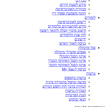
מכרזים
מידע לשעת חירום
מבקרת האוניברסיטה
תקנון משמעת ופסקי דין
לימודים
רישום לאוניברסיטה
מידע למתעניינים בלימודים
חישוב סיכויי קבלה לתואר ראשון
לוח שנת הלימודים
ידיעונים
כניסה לאזור האישי
סגל ומינהלה
אגפים ומשרדי מינהלה
ארגון הסגל המנהלי
ארגון הסגל האקדמי הבכיר
ארגון הסגל האקדמי הזוטר
כניסה ל-My Tau
נגישות
נגישות בקמפוס
מניעה וטיפול בהטרדה מינית
הנחיות בדבר חוק חופש המידע
הצהרת נגישות
הגנת הפרטיות
תנאי שימוש