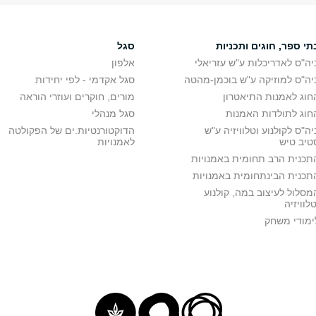
תי ספר, חוגים ותכניות
סגל
יה"ס לאדריכלות ע"ש עזריאלי
אלפון
יה"ס למוזיקה ע"ש בוכמן-מהטה
סגל אקדמי - לפי יחידות
חוג לאמנות התיאטרון
מורים, חוקרים ועוזרי הוראה
חוג לתולדות האמנות
סגל מנהלי
יה"ס לקולנוע וטלוויזיה ע"ש
הדוקטורנטיות.ים של הפקולטה
טיב טיש
לאמנויות
תכנית הרב תחומית באמנויות
תכנית הבינתחומית באמנויות
מסלול לעיצוב במה, קולנוע
טלוויזיה
ימודי משחק