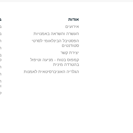
אודות
ב
אירועים
ב
העשרה והשראה באמנויות
ב
הפסטיבל הבינלאומי לסרטי
ה
סטודנטים
ה
יצירת קשר
ב
קמפוס בטוח - מניעה וטיפול
ס
בהטרדה מינית
ה
הגלריה האוניברסיטאית לאמנות
ה
ה
ו
ל