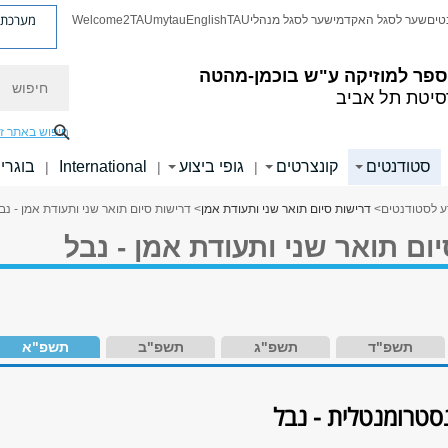
מערכת פ
טים
שער לסגל האקדמי
שער לסגל מנהלי
TAU
English
mytau
Welcome2TAU
חיפוש
ספר למוזיקה ע"ש בוכמן-מהטה
סיטת תל אביב
חיפוש באתר ז
סטודנטים
קונצרטים
גופי ביצוע
International
בוגרי
|
|
|
ע לסטודנטים
>
דרישות סיום תואר שני ותעודת אמן
> דרישות סיום תואר שני ותעודת אמן - נב
ום תואר שני ותעודת אמן - נבל
תשפ"ד
תשפ"ג
תשפ"ב
תשפ"א
טרומנטלית - נבל