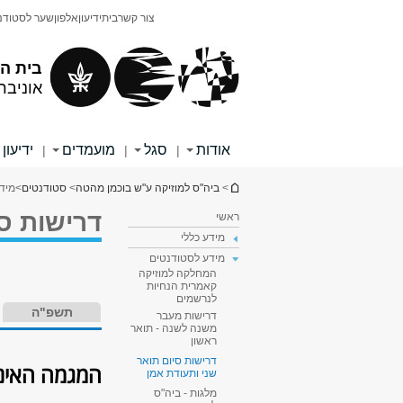
תוכן
תפריט
צור קשר
בית
ידיעון
אלפון
שער לסטודנ
עליון
ראשי
בית ה
אוניבר
אודות
סגל
מועמדים
ידיעון
|
|
|
הינך נמצא כאן
>
ביה"ס למוזיקה ע"ש בוכמן מהטה
>
סטודנטים
>
מיד
דרישות סי
ראשי
מידע כללי
מידע לסטודנטים
המחלקה למוזיקה
קאמרית הנחיות
לנרשמים
תשפ"ה
דרישות מעבר
משנה לשנה - תואר
ראשון
דרישות סיום תואר
המגמה האינס
שני ותעודת אמן
מלגות - ביה"ס