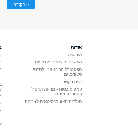
< הקודם
אודות
ב
אירועים
ב
העשרה והשראה באמנויות
ב
הפסטיבל הבינלאומי לסרטי
ה
סטודנטים
ה
יצירת קשר
ב
קמפוס בטוח - מניעה וטיפול
ס
בהטרדה מינית
ה
הגלריה האוניברסיטאית לאמנות
ה
ה
ו
ל