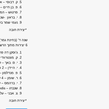
ק. דבוסי – 
פ. בן חיים – 
פרטוש – המב
י. בראון -שנ
נעמי שמר בע
*יצירת חובה
שנה ד' (בחינת גמר)
6 יצירות מתוך הרשימה להלן לפי בחירת המורה:
ג'וסקן דה פרה – 2 פרק
ק. מונטרוודי – 2 מדריגלים 
י. ס. באך – קנ
י. היידן – 2 פרקים מתוך
פ. מנדלסון 
ר. שומן – 4 שירים מתוך
י. ברהמס – ש
שנברג –
ndis
צ. אבני – על
*יצירת חובה