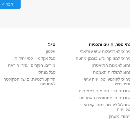
הבא >
תי ספר, חוגים ותכניות
סגל
יה"ס לאדריכלות ע"ש עזריאלי
אלפון
יה"ס למוזיקה ע"ש בוכמן-מהטה
סגל אקדמי - לפי יחידות
חוג לאמנות התיאטרון
מורים, חוקרים ועוזרי הוראה
חוג לתולדות האמנות
סגל מנהלי
יה"ס לקולנוע וטלוויזיה ע"ש
הדוקטורנטיות.ים של הפקולטה
טיב טיש
לאמנויות
תכנית הרב תחומית באמנויות
תכנית הבינתחומית באמנויות
מסלול לעיצוב במה, קולנוע
טלוויזיה
ימודי משחק