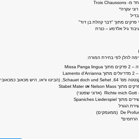
אחד מ-
Trois Chaussons
רוני עקרה
*
דיל
י פרקים מתוך "דבר קהלת בן דוד"
יבוד גיל אלדמע – כנרת
ים מתוך
Missa Panga lingua
מתוך
Lamento d'Arrianna
טטה מס' 64,
Schauet doch und Sehet
, (הביטו וראו, היש מכאוב כמכאובי)
Nelson Mass
או
Stabet Mater
–
Richte mich Gott
(אדוני שפטני)
Spaniches Liederspiel
ירת הגורל
De Profu
(ממעמקים)
 הרחמים*