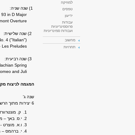
למוזיקה
1) שנה שניה:
טפסים
Haydn – Symphony No. 93 in D Major
ידיעון
Beethoven - Egmont Overture
עבודות
פרוסמינריוניות
ועבודות סמינריוניות
2) שנה שלישית:
("Mendelssohn - Symphony No. 4 ("Italian
מחשוב
Liszt - Les Preludes
תחרויות
3) שנה רביעית:
Copland - Appalachian Spring
Tchaikovsky - Romeo and Juli
המגמה לניצוח מקה
שנה ג'
6 יצירות מתוך הרשימה להלן לבחירת המורה:
ק. מונטרוורד
י.ס. באך – מ
ו.א. מוצרט -
י. ברהמס – 