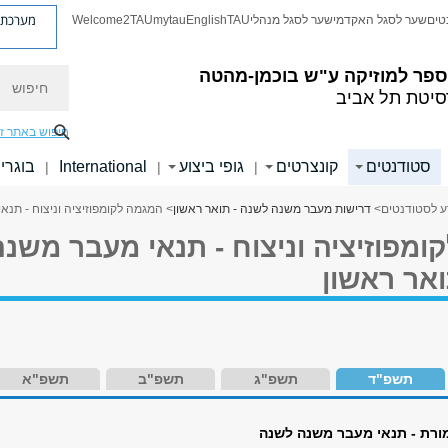
מערכת פ
טים
שער לסגל האקדמי
שער לסגל מנהלי
TAU
English
mytau
Welcome2TAU
חיפוש
ספר למוזיקה ע"ש בוכמן-מהטה
סיטת תל אביב
חיפוש באתר ז
סטודנטים
קונצרטים
גופי ביצוע
International
בוגרי
|
|
|
ע לסטודנטים
>
דרישות מעבר משנה לשנה - תואר ראשון
> המגמה לקומפוזיציה וניצוח - תנא
מפוזיציה וניצוח - תנאי מעבר משנה
אר ראשון
תשפ"ד
תשפ"ג
תשפ"ב
תשפ"א
ורת - תנאי מעבר משנה לשנה