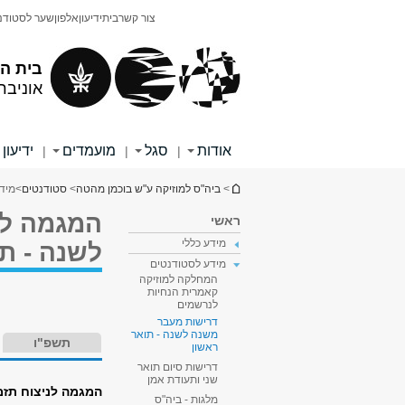
תוכן
תפריט
צור קשר
בית
ידיעון
אלפון
שער לסטודנ
עליון
ראשי
בית ה
אוניבר
אודות
סגל
מועמדים
ידיעון
|
|
|
הינך נמצא כאן
>
ביה"ס למוזיקה ע"ש בוכמן מהטה
>
סטודנטים
>
מיד
המגמה לקו
ראשי
מידע כללי
לשנה - תו
מידע לסטודנטים
המחלקה למוזיקה
קאמרית הנחיות
לנרשמים
דרישות מעבר
משנה לשנה - תואר
תשפ"ו
ראשון
דרישות סיום תואר
שני ותעודת אמן
המגמה לניצוח תזמ
מלגות - ביה"ס