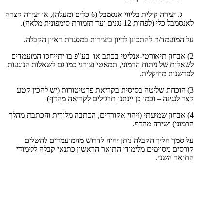
ג. יצירה קולית בליווי אנסמבל (6 כלים ומעלה), או יצירה קצרה
לאנסמבל כלי (לפחות 12 נגנים ועד תזמורת סימפונית מלאה).
על המועמד/ת להתכונן לדיון ביצירות במסגרת ראיון הקבלה.
2) אבחון תיאורטי-אנליטי בכתב או בע"פ בו יתייחסו המועמדים
לשאלות של ניתוח הרמוני, תמאטי וצורני כמו גם לשאלות הנוגעות
לפרשנות מוזיקלית.
3) הוכחת שליטה בסיסית בקריאת פרטיטורות (יש להכין קטע
קצר לנגינה – וכמו כן יינתנו תרגילים לקריאה מהדף).
4) אבחון שמיעתי (זיהוי אקורדים, הכתבה מלודית והכתבת מהלך
הרמוני) ושירה מהדף.
על סמך הליך הקבלה ניתן יהיה לדרוש מהמועמדים להשלים
קורסים מסוימים מלימודי התואר הראשון כתנאי קבלה ללימודי
התואר השני.