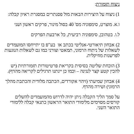
ניצוח תזמורת
:
1) ניצוח על היצירות הבאות מול פסנתרים במסגרת ראיון קבלה:
ו.א. מוצרט, סימפוניה מס' 40 בסול מינור, פרקים ראשון ושני
ל.ו. בטהובן, סימפוניה רביעית, כל ארבעת הפרקים
2) אבחון תיאורטי-אנליטי בכתב או בע"פ בו יתייחסו המועמדים
לשאלות של ניתוח הרמוני, תמאטי וצורני כמו גם לשאלות הנוגעות
לפרשנות מוזיקלית.
3) הוכחת שליטה בסיסית בקריאת פרטיטורות תזמורתיות (יש
להכין קטע קצר לנגינה – וכמו כן יינתנו תרגילים לקריאה מהדף).
4) אבחון שמיעתי (זיהוי אקורדים, הכתבה מלודית והכתבת מהלך
הרמוני) ושירה מהדף.
על סמך הליך הקבלה ניתן יהיה לדרוש מהמועמדים להשלים
קורסים מסוימים מלימודי התואר הראשון כתנאי קבלה ללימודי
התואר השני.