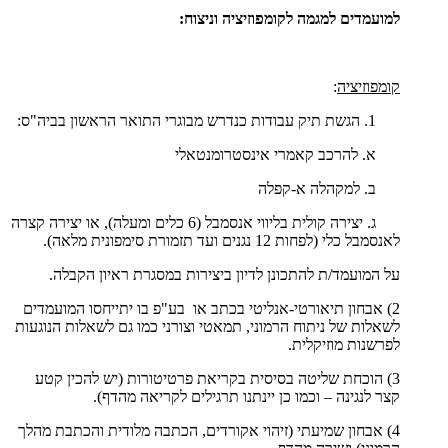
למועמדים למגמה לקומפוזיציה וניצוח:
קומפוזיציה
:
הגשת תיק עבודות כנדרש מבוגרי התואר הראשון בביה"ס:
א. להרכב קאמרי אינסטרומנטאלי
ב. למקהלה א-קפלה
ג. יצירה קולית בליווי אנסמבל (6 כלים ומעלה), או יצירה קצרה
לאנסמבל כלי (לפחות 12 נגנים ועד תזמורת סימפונית מלאה).
על המועמד/ת להתכונן לדיון ביצירות במסגרת ראיון הקבלה.
2) אבחון תיאורטי-אנליטי בכתב או בע"פ בו יתייחסו המועמדים
לשאלות של ניתוח הרמוני, תמאטי וצורני כמו גם לשאלות הנוגעות
לפרשנות מוזיקלית.
3) הוכחת שליטה בסיסית בקריאת פרטיטורות (יש להכין קטע
קצר לנגינה – וכמו כן יינתנו תרגילים לקריאה מהדף).
4) אבחון שמיעתי (זיהוי אקורדים, הכתבה מלודית והכתבת מהלך