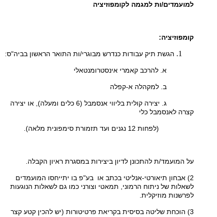
למועמדים/ות למגמה לקומפוזיציה
קומפוזיציה:
הגשת תיק עבודות כנדרש מבוגרי/ות התואר הראשון בביה"ס:
א. להרכב קאמרי אינסטרומנטאלי
ב. למקהלה א-קפלה
ג. יצירה קולית בליווי אנסמבל (6 כלים ומעלה), או יצירה
קצרה לאנסמבל כלי
(לפחות 12 נגנים ועד תזמורת סימפונית מלאה).
על המועמד/ת להתכונן לדיון ביצירות במסגרת ראיון הקבלה.
2) אבחון תיאורטי-אנליטי בכתב או בע"פ בו יתייחסו המועמדים
לשאלות של ניתוח הרמוני, תמאטי וצורני כמו גם לשאלות הנוגעות
לפרשנות מוזיקלית.
3) הוכחת שליטה בסיסית בקריאת פרטיטורות (יש להכין קטע קצר