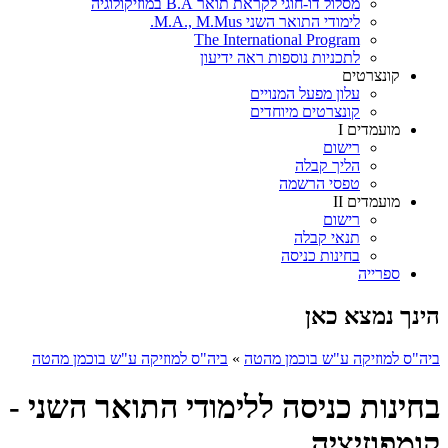
מסלול דו-חוגי לקראת תואר B.A במוזיקולוגיה
לימודי התואר השני M.A., M.Mus.
The International Program
לתכניות נוספות ראה ידיעון
קונצרטים
עלון מפעל המנויים
קונצרטים מיוחדים
מועמדים I
רישום
הליך קבלה
טפסי הרשמה
מועמדים II
רישום
תנאי קבלה
בחינות כניסה
ספרייה
הינך נמצא כאן
ביה"ס למוזיקה ע"ש בוכמן מהטה
»
ביה"ס למוזיקה ע"ש בוכמן מהטה
בחינות כניסה ללימודי התואר השני -
קומפוזיציה