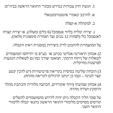
הגשת תיק עבודות כנדרש מבוגרי התואר הראשון בביה"ס:
א. להרכב קאמרי אינסטרומנטאלי
ב. למקהלה א-קפלה
ג. יצירה קולית בליווי אנסמבל (6 כלים ומעלה), או יצירה קצרה
לאנסמבל כלי (לפחות 12 נגנים ועד תזמורת סימפונית מלאה).
על המועמד/ת להתכונן לדיון ביצירות במסגרת ראיון הקבלה.
2) אבחון תיאורטי-אנליטי בכתב או בע"פ בו יתייחסו המועמדים
לשאלות של ניתוח הרמוני, תמאטי וצורני כמו גם לשאלות הנוגעות
לפרשנות מוזיקלית.
3) הוכחת שליטה בסיסית בקריאת פרטיטורות (יש להכין קטע
קצר לנגינה – וכמו כן יינתנו תרגילים לקריאה מהדף).
4) אבחון שמיעתי (זיהוי אקורדים, הכתבה מלודית והכתבת מהלך
הרמוני) ושירה מהדף.
על סמך הליך הקבלה ניתן יהיה לדרוש מהמועמדים להשלים
קורסים מסוימים מלימודי התואר הראשון כתנאי קבלה ללימודי
התואר השני.