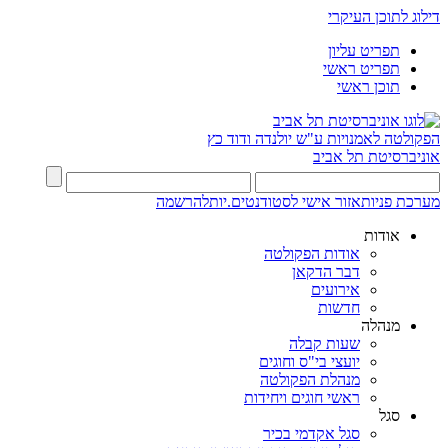
דילוג לתוכן העיקרי
תפריט עליון
תפריט ראשי
תוכן ראשי
הפקולטה לאמנויות
ע"ש יולנדה ודוד כץ
אוניברסיטת תל אביב
מערכת פניות
אזור אישי לסטודנטים.יות
להרשמה
אודות
אודות הפקולטה
דבר הדקאן
אירועים
חדשות
מנהלה
שעות קבלה
יועצי בי"ס וחוגים
מנהלת הפקולטה
ראשי חוגים ויחידות
סגל
סגל אקדמי בכיר