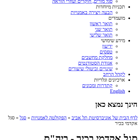
סגל מורים, חוקרים ועוזרי הוראה
תכניות מיוחדות
הבעה ויצירה באמנויות
מועמדים
תואר ראשון
תואר שני
תואר שלישי
מידע שימושי
ידיעון
טפסים
מחלקת מחשבים
אגודת הסטודנטים
שינויים וביטולי שיעורים
לקהל הרחב
ארכיונים וגלריות
קתדרות ומכונים
English
הינך נמצא כאן
לדף הבית של אוניברסיטת תל אביב
»
הפקולטה לאמנויות
»
סגל
»
סגל
אקדמי בכיר
סגל אקדמי בכיר - ביה"ס