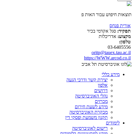
תוצאות חיפוש עבור האות פ
אורית פנחס
תפקיד:
סגל אקדמי בכיר
מקצוע:
אדריכלות
טלפון:
03-6405556
oritp@tauex.tau.ac.il
https://WWW.arcod.co.il
מידע כללי
יצירת קשר ודרכי הגעה
אלפון
דרושים
נהלי האוניברסיטה
מכרזים
מידע לשעת חירום
מבקרת האוניברסיטה
תקנון משמעת ופסקי דין
לימודים
רישום לאוניברסיטה
מידע למתעניינים בלימודים