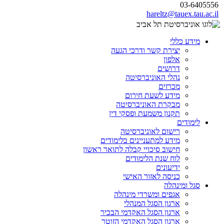
03-6405556
hareltz@tauex.tau.ac.il
מידע כללי
יצירת קשר ודרכי הגעה
אלפון
דרושים
נהלי האוניברסיטה
מכרזים
מידע לשעת חירום
מבקרת האוניברסיטה
תקנון משמעת ופסקי דין
לימודים
רישום לאוניברסיטה
מידע למתעניינים בלימודים
חישוב סיכויי קבלה לתואר ראשון
לוח שנת הלימודים
ידיעונים
כניסה לאזור האישי
סגל ומינהלה
אגפים ומשרדי מינהלה
ארגון הסגל המנהלי
ארגון הסגל האקדמי הבכיר
ארגון הסגל האקדמי הזוטר