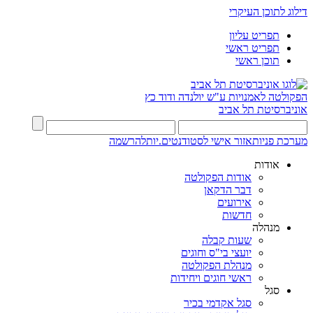
דילוג לתוכן העיקרי
תפריט עליון
תפריט ראשי
תוכן ראשי
הפקולטה לאמנויות
ע"ש יולנדה ודוד כץ
אוניברסיטת תל אביב
מערכת פניות
אזור אישי לסטודנטים.יות
להרשמה
אודות
אודות הפקולטה
דבר הדקאן
אירועים
חדשות
מנהלה
שעות קבלה
יועצי בי"ס וחוגים
מנהלת הפקולטה
ראשי חוגים ויחידות
סגל
סגל אקדמי בכיר