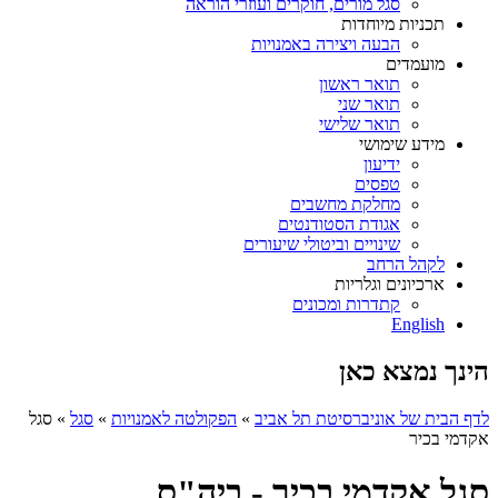
סגל מורים, חוקרים ועוזרי הוראה
תכניות מיוחדות
הבעה ויצירה באמנויות
מועמדים
תואר ראשון
תואר שני
תואר שלישי
מידע שימושי
ידיעון
טפסים
מחלקת מחשבים
אגודת הסטודנטים
שינויים וביטולי שיעורים
לקהל הרחב
ארכיונים וגלריות
קתדרות ומכונים
English
הינך נמצא כאן
לדף הבית של אוניברסיטת תל אביב
»
הפקולטה לאמנויות
»
סגל
»
סגל
אקדמי בכיר
סגל אקדמי בכיר - ביה"ס