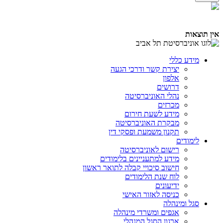
אין תוצאות
מידע כללי
יצירת קשר ודרכי הגעה
אלפון
דרושים
נהלי האוניברסיטה
מכרזים
מידע לשעת חירום
מבקרת האוניברסיטה
תקנון משמעת ופסקי דין
לימודים
רישום לאוניברסיטה
מידע למתעניינים בלימודים
חישוב סיכויי קבלה לתואר ראשון
לוח שנת הלימודים
ידיעונים
כניסה לאזור האישי
סגל ומינהלה
אגפים ומשרדי מינהלה
ארגון הסגל המנהלי