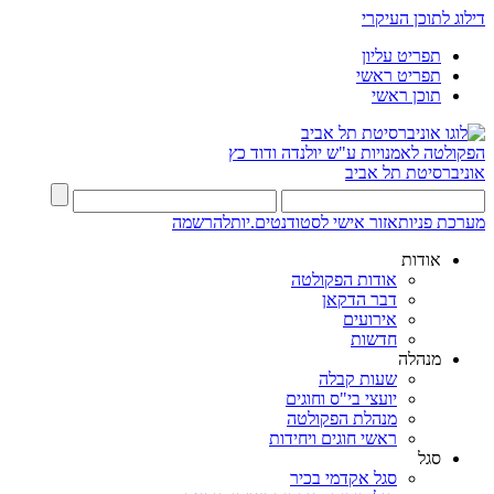
דילוג לתוכן העיקרי
תפריט עליון
תפריט ראשי
תוכן ראשי
הפקולטה לאמנויות
ע"ש יולנדה ודוד כץ
אוניברסיטת תל אביב
מערכת פניות
אזור אישי לסטודנטים.יות
להרשמה
אודות
אודות הפקולטה
דבר הדקאן
אירועים
חדשות
מנהלה
שעות קבלה
יועצי בי"ס וחוגים
מנהלת הפקולטה
ראשי חוגים ויחידות
סגל
סגל אקדמי בכיר