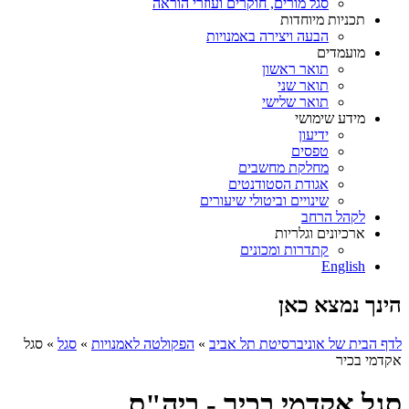
סגל מורים, חוקרים ועוזרי הוראה
תכניות מיוחדות
הבעה ויצירה באמנויות
מועמדים
תואר ראשון
תואר שני
תואר שלישי
מידע שימושי
ידיעון
טפסים
מחלקת מחשבים
אגודת הסטודנטים
שינויים וביטולי שיעורים
לקהל הרחב
ארכיונים וגלריות
קתדרות ומכונים
English
הינך נמצא כאן
לדף הבית של אוניברסיטת תל אביב
»
הפקולטה לאמנויות
»
סגל
»
סגל
אקדמי בכיר
סגל אקדמי בכיר - ביה"ס