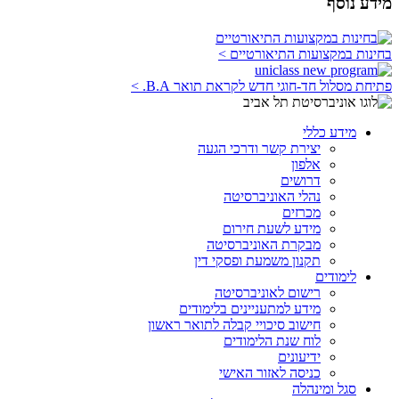
מידע נוסף
בחינות במקצועות התיאורטיים >
פתיחת מסלול חד-חוגי חדש לקראת תואר B.A. >
מידע כללי
יצירת קשר ודרכי הגעה
אלפון
דרושים
נהלי האוניברסיטה
מכרזים
מידע לשעת חירום
מבקרת האוניברסיטה
תקנון משמעת ופסקי דין
לימודים
רישום לאוניברסיטה
מידע למתעניינים בלימודים
חישוב סיכויי קבלה לתואר ראשון
לוח שנת הלימודים
ידיעונים
כניסה לאזור האישי
סגל ומינהלה