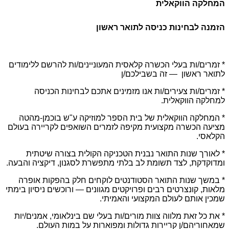
המחלקה הווקאלית
הזמנה לבחינות כניסה לתואר ראשון
* זמרים/ות בעלי הכשרה קלאסית המעוניינים/ות להרשם
ללימודים
לתואר ראשון — זה בשבילכם/ן
* זמרים/ות צעירים/ות אנו מזמינים אתכם לבחינות הכניסה
למחלקה הווקאלית.
* המחלקה הווקאלית של בית הספר למוזיקה ע"ש בוכמן-מהטה
מציעה הכשרה מקצועית מקיפה לזמרים השואפים לקריירה בעולם
הקלאסי.
* לאורך שנות התואר נבנית הטכניקה הקולית בצורה שיטתית
ומדוקדקת, לצד תשומת לב בלתי מתפשרת לסגנון, דיקציה והבעה.
* במשך שנות התואר הסטודנטים לוקחים חלק בהפקות אופרה
מלאות, קונצרטים רבים ופרויקטים מגוונים — ורוכשים ניסיון בימתי
שמכין אותם לעולם המקצועי והאמיתי.
* את כל זאת מלווה צוות מורים/ות בעלי שם בינלאומי, אמנים/יות
שמאחוריהם/ן קריירות גדולות ומפוארות על במות העולם.