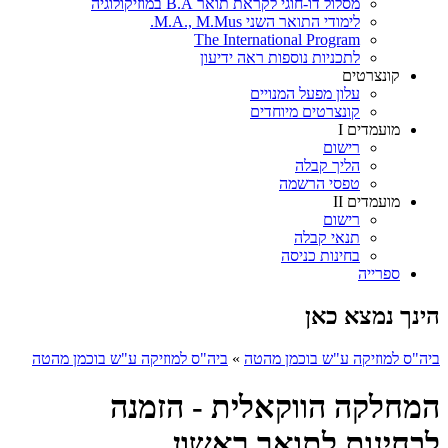
מסלול דו-חוגי לקראת תואר B.A במוזיקולוגיה
לימודי התואר השני M.A., M.Mus.
The International Program
לתכניות נוספות ראה ידיעון
קונצרטים
עלון מפעל המנויים
קונצרטים מיוחדים
מועמדים I
רישום
הליך קבלה
טפסי הרשמה
מועמדים II
רישום
תנאי קבלה
בחינות כניסה
ספרייה
הינך נמצא כאן
ביה"ס למוזיקה ע"ש בוכמן מהטה
»
ביה"ס למוזיקה ע"ש בוכמן מהטה
המחלקה הווקאלית - הזמנה
לבחינות לתואר ראשון