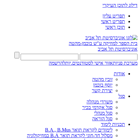
דילוג לתוכן העיקרי
תפריט עליון
תפריט ראשי
תוכן ראשי
בית הספר למוזיקה ע"ש בוכמן-מהטה
אוניברסיטת תל אביב
מערכת פניות
אזור אישי לסטודנטים.יות
להרשמה
אודות
זובין מהטה
יוסף בוכמן
יצירת קשר
סגל
משרדי מנהלה
סגל אקדמי בכיר
סגל מנהלי
סגל הוראה
תכניות לימוד
לימודים לקראת תואר B.A., B.Mus
מסלול חד-חוגי לקראת תואר B.A במוזיקולוגיה