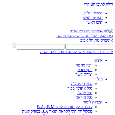
דילוג לתוכן העיקרי
תפריט עליון
תפריט ראשי
תוכן ראשי
בית הספר למוזיקה ע"ש בוכמן-מהטה
אוניברסיטת תל אביב
מערכת פניות
אזור אישי לסטודנטים.יות
להרשמה
אודות
זובין מהטה
יוסף בוכמן
יצירת קשר
סגל
משרדי מנהלה
סגל אקדמי בכיר
סגל מנהלי
סגל הוראה
תכניות לימוד
לימודים לקראת תואר B.A., B.Mus
מסלול חד-חוגי לקראת תואר B.A במוזיקולוגיה