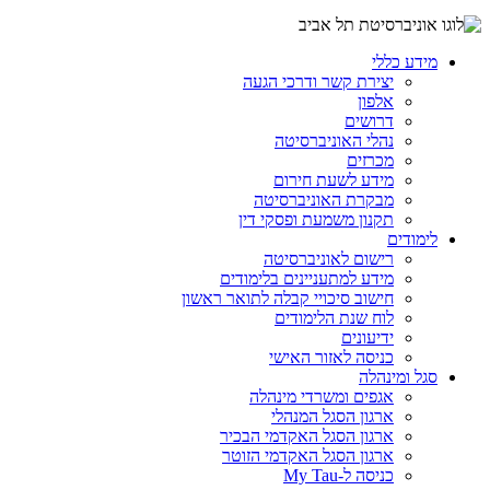
מידע כללי
יצירת קשר ודרכי הגעה
אלפון
דרושים
נהלי האוניברסיטה
מכרזים
מידע לשעת חירום
מבקרת האוניברסיטה
תקנון משמעת ופסקי דין
לימודים
רישום לאוניברסיטה
מידע למתעניינים בלימודים
חישוב סיכויי קבלה לתואר ראשון
לוח שנת הלימודים
ידיעונים
כניסה לאזור האישי
סגל ומינהלה
אגפים ומשרדי מינהלה
ארגון הסגל המנהלי
ארגון הסגל האקדמי הבכיר
ארגון הסגל האקדמי הזוטר
כניסה ל-My Tau