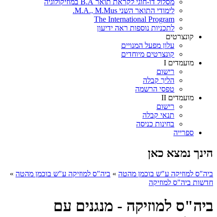
מסלול דו-חוגי לקראת תואר B.A במוזיקולוגיה
לימודי התואר השני M.A., M.Mus.
The International Program
לתכניות נוספות ראה ידיעון
קונצרטים
עלון מפעל המנויים
קונצרטים מיוחדים
מועמדים I
רישום
הליך קבלה
טפסי הרשמה
מועמדים II
רישום
תנאי קבלה
בחינות כניסה
ספרייה
הינך נמצא כאן
ביה"ס למוזיקה ע"ש בוכמן מהטה
»
ביה"ס למוזיקה ע"ש בוכמן מהטה
»
חדשות ביה"ס למוזיקה
ביה"ס למוזיקה - מנגנים עם