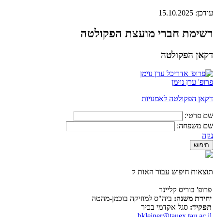
עודכן:
15.10.2025
רשימת חברי מועצת הפקולטה
דקאן הפקולטה
פרופ' ערן נוימן
דקאן הפקולטה לאמנויות
שם פרטי:
שם משפחה:
נקה
תוצאות חיפוש עבור האות ק
פרופ' בוריס קליינר
יחידת משנה:
ביה"ס למוזיקה בוכמן-מהטה
תפקיד:
סגל אקדמי בכיר
bkleiner@tauex.tau.ac.il