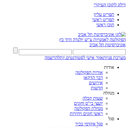
דילוג לתוכן העיקרי
תפריט עליון
תפריט ראשי
תוכן ראשי
הפקולטה לאמנויות
ע"ש יולנדה ודוד כץ
אוניברסיטת תל אביב
מערכת פניות
אזור אישי לסטודנטים.יות
להרשמה
אודות
אודות הפקולטה
דבר הדקאן
אירועים
חדשות
מנהלה
שעות קבלה
יועצי בי"ס וחוגים
מנהלת הפקולטה
ראשי חוגים ויחידות
סגל
סגל אקדמי בכיר