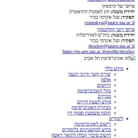
פרופ' יעל קרמסקי
יחידת משנה:
חוג לאמנות התיאטרון
תפקיד:
סגל אקדמי בכיר
cramskya@tauex.tau.ac.il
פרופ' רועי קוזלובסקי
יחידת משנה:
ביה"ס לאדריכלות
תפקיד:
סגל אקדמי בכיר
rkozlov@tauex.tau.ac.il
https://en-arts.tau.ac.il/profile/rkozlov
מידע כללי
יצירת קשר ודרכי הגעה
אלפון
דרושים
נהלי האוניברסיטה
מכרזים
מידע לשעת חירום
מבקרת האוניברסיטה
תקנון משמעת ופסקי דין
לימודים
רישום לאוניברסיטה
מידע למתעניינים בלימודים
חישוב סיכויי קבלה לתואר ראשון