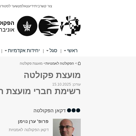
תוכן
תפריט
צור קשר
בית
ידיעון
אלפון
שער לסטודנ
עליון
ראשי
הפקול
אוניבר
ראשי
סגל
יחידות אקדמיות
|
|
|
הינך נמצא כאן
>
הפקולטה לאמנויות
> מועצת פקולטה
מועצת פקולטה
עודכן:
15.10.2025
רשימת חברי מועצת ה
דקאן הפקולטה
פרופ' ערן נוימן
דקאן הפקולטה לאמנויות