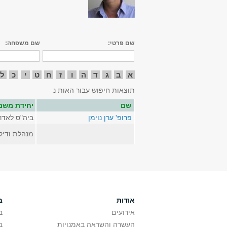
שם פרטי:
שם משפחה:
א
ב
ג
ד
ה
ו
ז
ח
ט
י
כ
ל
תוצאות חיפוש עבור האות נ
שם
יחידת משנ
פרופ' ערן נוימן
ביה"ס לאדר
מנהלת ודיק
אודות
ב
אירועים
ב
העשרה והשראה באמנויות
ב