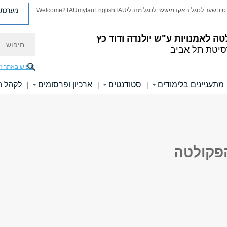
מערכת פ
טים
שער לסגל האקדמי
שער לסגל מנהלי
TAU
English
mytau
Welcome2TAU
חיפוש
טה לאמנויות
ע"ש יולנדה ודוד כץ
סיטת תל אביב
חיפוש באתר ז
מתעניינים בלימודים
סטודנטים
ארכיון ופרסומים
לקהל 
|
|
|
פקולטה