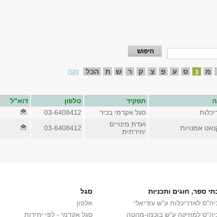
מ
נ
ס
ע
פ
צ
ק
ר
ש
ת
הכל
נקה
ה
תפקיד
טלפון
דוא"ל
יכלות
סגל אקדמי בכיר
03-6408412
ועדת מינויים
נאט אמנויות
03-6408412
יחידתית
תי ספר, חוגים ותכניות
סגל
יה"ס לאדריכלות ע"ש עזריאלי
אלפון
יה"ס למוזיקה ע"ש בוכמן-מהטה
סגל אקדמי - לפי יחידות