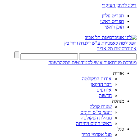
דילוג לתוכן העיקרי
תפריט עליון
תפריט ראשי
תוכן ראשי
הפקולטה לאמנויות
ע"ש יולנדה ודוד כץ
אוניברסיטת תל אביב
מערכת פניות
אזור אישי לסטודנטים.יות
להרשמה
אודות
אודות הפקולטה
דבר הדקאן
אירועים
חדשות
מנהלה
שעות קבלה
יועצי בי"ס וחוגים
מנהלת הפקולטה
ראשי חוגים ויחידות
סגל
סגל אקדמי בכיר