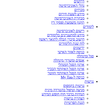
דרושים
נהלי האוניברסיטה
מכרזים
מידע לשעת חירום
מבקרת האוניברסיטה
תקנון משמעת ופסקי דין
לימודים
רישום לאוניברסיטה
מידע למתעניינים בלימודים
חישוב סיכויי קבלה לתואר ראשון
לוח שנת הלימודים
ידיעונים
כניסה לאזור האישי
סגל ומינהלה
אגפים ומשרדי מינהלה
ארגון הסגל המנהלי
ארגון הסגל האקדמי הבכיר
ארגון הסגל האקדמי הזוטר
כניסה ל-My Tau
נגישות
נגישות בקמפוס
מניעה וטיפול בהטרדה מינית
הנחיות בדבר חוק חופש המידע
הצהרת נגישות
הגנת הפרטיות