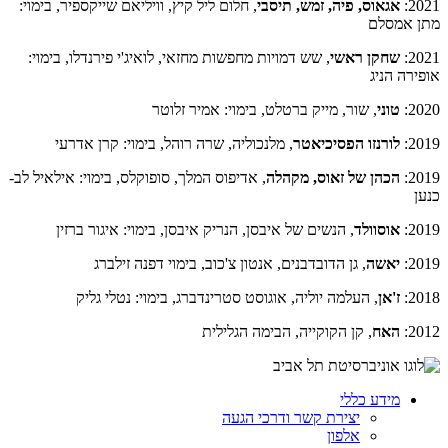
2021:
אגאוס, פיה, זמש, תיסבי
, חלום ליל קיץ, וויליאם שייקספיר, בימוי:
מתן אמסלם
2021:
שחקן ראשי
, שש דמויות מחפשות מחזאי, לואיג'י פירנדלו, בימוי:
אופירה הניג
2020:
טוני
, שור, מייק ברטלט, בימוי: אמיר זלוטר
2019:
לורנזו הפסיכיאטר
, מלנכוליה, שרה רוהל, בימוי: קרן אדרעי
2019:
הכהן של זאוס, מקהלה
, אדיפוס המלך, סופוקלס, בימוי: אילאיל לב-
כנען
2019:
אוסוולד
, הנשים של איבסן, הנריק איבסן, בימוי: איגור ברזין
2019:
יאשה
, גן הדובדבנים, אנטון צ'כוב, בימוי דפנה זילברג
2018:
ז'אן
, העלמה יוליה, אוגוסט סטרינדברג, בימוי: נטלי גליק
2012:
האח
, קן הקוקייה, הבימה הגלילית
מידע כללי
יצירת קשר ודרכי הגעה
אלפון