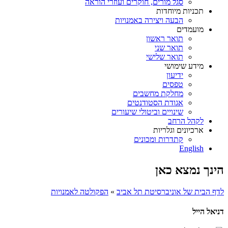
סגל מורים, חוקרים ועוזרי הוראה
תכניות מיוחדות
הבעה ויצירה באמנויות
מועמדים
תואר ראשון
תואר שני
תואר שלישי
מידע שימושי
ידיעון
טפסים
מחלקת מחשבים
אגודת הסטודנטים
שינויים וביטולי שיעורים
לקהל הרחב
ארכיונים וגלריות
קתדרות ומכונים
English
הינך נמצא כאן
לדף הבית של אוניברסיטת תל אביב
»
הפקולטה לאמנויות
דניאל הייל