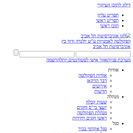
דילוג לתוכן העיקרי
תפריט עליון
תפריט ראשי
תוכן ראשי
הפקולטה לאמנויות
ע"ש יולנדה ודוד כץ
אוניברסיטת תל אביב
מערכת פניות
אזור אישי לסטודנטים.יות
להרשמה
אודות
אודות הפקולטה
דבר הדקאן
אירועים
חדשות
מנהלה
שעות קבלה
יועצי בי"ס וחוגים
מנהלת הפקולטה
ראשי חוגים ויחידות
סגל
סגל אקדמי בכיר