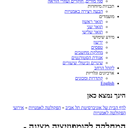
סגל מורים, חוקרים ועוזרי הוראה
תכניות מיוחדות
הבעה ויצירה באמנויות
מועמדים
תואר ראשון
תואר שני
תואר שלישי
מידע שימושי
ידיעון
טפסים
מחלקת מחשבים
אגודת הסטודנטים
שינויים וביטולי שיעורים
לקהל הרחב
ארכיונים וגלריות
קתדרות ומכונים
English
הינך נמצא כאן
לדף הבית של אוניברסיטת תל אביב
»
הפקולטה לאמנויות
»
אירועי
הפקולטה לאמנויות
המחלקה לקומפוזיציה מציגה -