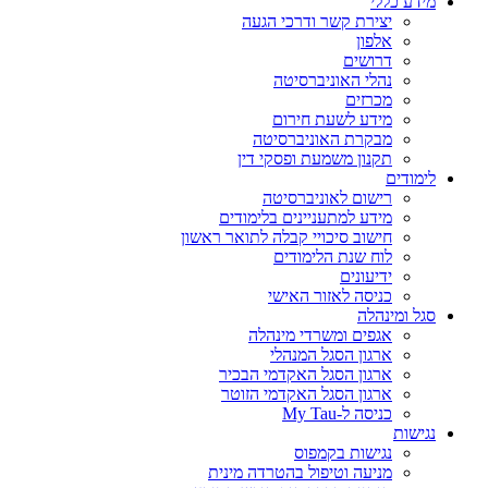
מידע כללי
יצירת קשר ודרכי הגעה
אלפון
דרושים
נהלי האוניברסיטה
מכרזים
מידע לשעת חירום
מבקרת האוניברסיטה
תקנון משמעת ופסקי דין
לימודים
רישום לאוניברסיטה
מידע למתעניינים בלימודים
חישוב סיכויי קבלה לתואר ראשון
לוח שנת הלימודים
ידיעונים
כניסה לאזור האישי
סגל ומינהלה
אגפים ומשרדי מינהלה
ארגון הסגל המנהלי
ארגון הסגל האקדמי הבכיר
ארגון הסגל האקדמי הזוטר
כניסה ל-My Tau
נגישות
נגישות בקמפוס
מניעה וטיפול בהטרדה מינית