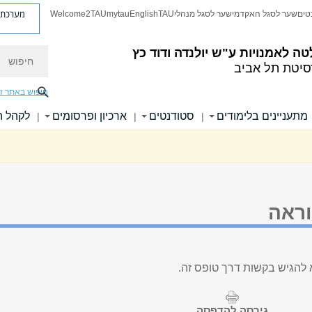
מערכת פ
טים
שער לסגל האקדמי
שער לסגל מנהלי
TAU
English
mytau
Welcome2TAU
חיפוש
טה לאמנויות
ע"ש יולנדה ודוד כץ
סיטת תל אביב
חיפוש באתר ז
מתעניינים בלימודים
סטודנטים
ארכיון ופרסומים
לקהל 
|
|
|
וראה
 להגיש בקשות דרך טופס זה.
גירסה להדפסה