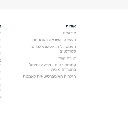
אודות
ב
אירועים
ב
העשרה והשראה באמנויות
ב
הפסטיבל הבינלאומי לסרטי
ה
סטודנטים
ה
יצירת קשר
ב
קמפוס בטוח - מניעה וטיפול
ס
בהטרדה מינית
ה
הגלריה האוניברסיטאית לאמנות
ה
ה
ו
ל