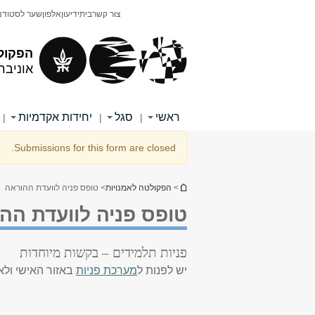
תוכן
תפריט
צור קשר
בית
ידיעון
אלפון
שער לסטודנ
עליון
ראשי
הפקול
אוניבר
ראשי
סגל
יחידות אקדמיות
|
|
|
הודעת אזהרה
Submissions for this form are closed.
הינך נמצא כאן
>
הפקולטה לאמנויות
> טופס פניה לוועדת ההוראה
טופס פניה לוועדת הה
פניות תלמידים – בקשות מיוחדות
יש לפנות ל
מערכת פניות
באזור האישי ולא