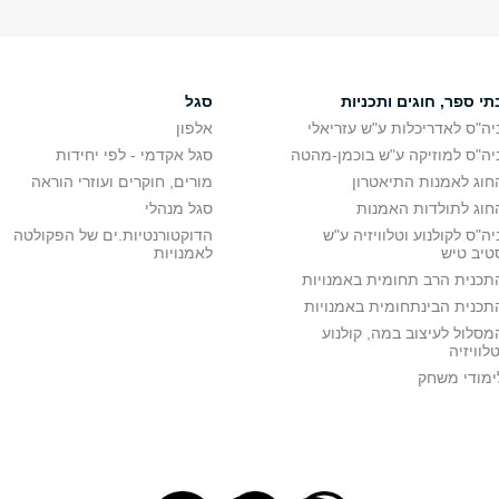
תי ספר, חוגים ותכניות
סגל
יה"ס לאדריכלות ע"ש עזריאלי
אלפון
יה"ס למוזיקה ע"ש בוכמן-מהטה
סגל אקדמי - לפי יחידות
חוג לאמנות התיאטרון
מורים, חוקרים ועוזרי הוראה
חוג לתולדות האמנות
סגל מנהלי
יה"ס לקולנוע וטלוויזיה ע"ש
הדוקטורנטיות.ים של הפקולטה
טיב טיש
לאמנויות
תכנית הרב תחומית באמנויות
תכנית הבינתחומית באמנויות
מסלול לעיצוב במה, קולנוע
טלוויזיה
ימודי משחק