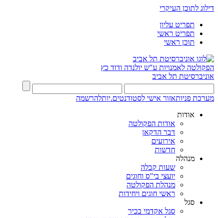
דילוג לתוכן העיקרי
תפריט עליון
תפריט ראשי
תוכן ראשי
הפקולטה לאמנויות
ע"ש יולנדה ודוד כץ
אוניברסיטת תל אביב
מערכת פניות
אזור אישי לסטודנטים.יות
להרשמה
אודות
אודות הפקולטה
דבר הדקאן
אירועים
חדשות
מנהלה
שעות קבלה
יועצי בי"ס וחוגים
מנהלת הפקולטה
ראשי חוגים ויחידות
סגל
סגל אקדמי בכיר