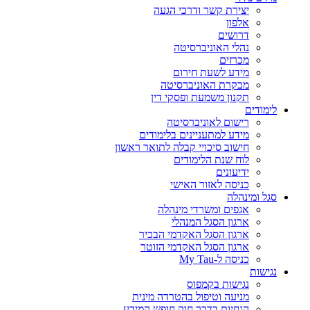
יצירת קשר ודרכי הגעה
אלפון
דרושים
נהלי האוניברסיטה
מכרזים
מידע לשעת חירום
מבקרת האוניברסיטה
תקנון משמעת ופסקי דין
לימודים
רישום לאוניברסיטה
מידע למתעניינים בלימודים
חישוב סיכויי קבלה לתואר ראשון
לוח שנת הלימודים
ידיעונים
כניסה לאזור האישי
סגל ומינהלה
אגפים ומשרדי מינהלה
ארגון הסגל המנהלי
ארגון הסגל האקדמי הבכיר
ארגון הסגל האקדמי הזוטר
כניסה ל-My Tau
נגישות
נגישות בקמפוס
מניעה וטיפול בהטרדה מינית
הנחיות בדבר חוק חופש המידע