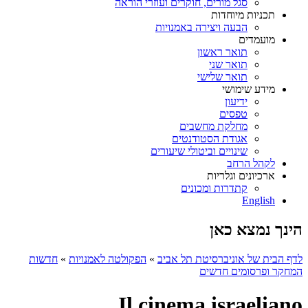
סגל מורים, חוקרים ועוזרי הוראה
תכניות מיוחדות
הבעה ויצירה באמנויות
מועמדים
תואר ראשון
תואר שני
תואר שלישי
מידע שימושי
ידיעון
טפסים
מחלקת מחשבים
אגודת הסטודנטים
שינויים וביטולי שיעורים
לקהל הרחב
ארכיונים וגלריות
קתדרות ומכונים
English
הינך נמצא כאן
לדף הבית של אוניברסיטת תל אביב
»
הפקולטה לאמנויות
»
חדשות
המחקר ופרסומים חדשים
Il cinema israeliano