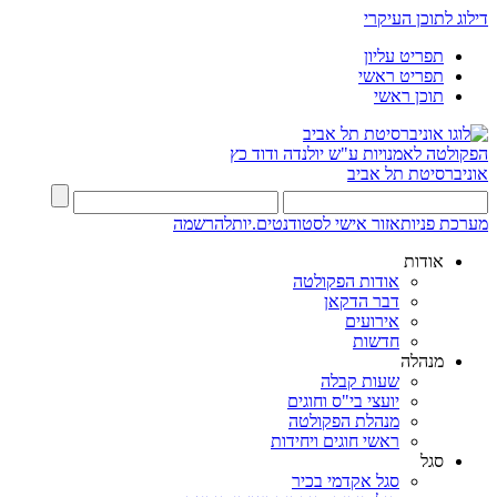
דילוג לתוכן העיקרי
תפריט עליון
תפריט ראשי
תוכן ראשי
הפקולטה לאמנויות
ע"ש יולנדה ודוד כץ
אוניברסיטת תל אביב
מערכת פניות
אזור אישי לסטודנטים.יות
להרשמה
אודות
אודות הפקולטה
דבר הדקאן
אירועים
חדשות
מנהלה
שעות קבלה
יועצי בי"ס וחוגים
מנהלת הפקולטה
ראשי חוגים ויחידות
סגל
סגל אקדמי בכיר