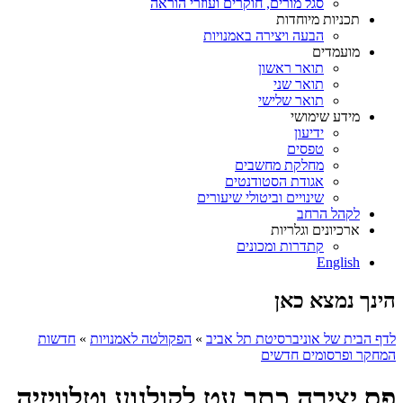
סגל מורים, חוקרים ועוזרי הוראה
תכניות מיוחדות
הבעה ויצירה באמנויות
מועמדים
תואר ראשון
תואר שני
תואר שלישי
מידע שימושי
ידיעון
טפסים
מחלקת מחשבים
אגודת הסטודנטים
שינויים וביטולי שיעורים
לקהל הרחב
ארכיונים וגלריות
קתדרות ומכונים
English
הינך נמצא כאן
לדף הבית של אוניברסיטת תל אביב
»
הפקולטה לאמנויות
»
חדשות
המחקר ופרסומים חדשים
פס יצירה כתב עט לקולנוע וטלוויזיה