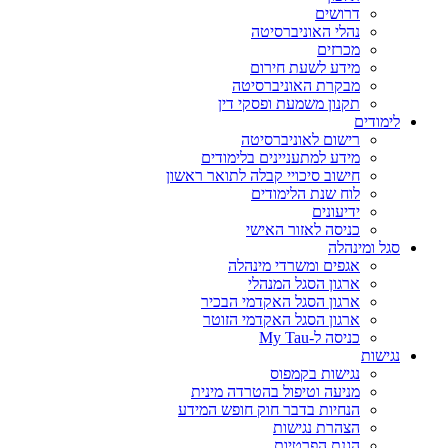
דרושים
נהלי האוניברסיטה
מכרזים
מידע לשעת חירום
מבקרת האוניברסיטה
תקנון משמעת ופסקי דין
לימודים
רישום לאוניברסיטה
מידע למתעניינים בלימודים
חישוב סיכויי קבלה לתואר ראשון
לוח שנת הלימודים
ידיעונים
כניסה לאזור האישי
סגל ומינהלה
אגפים ומשרדי מינהלה
ארגון הסגל המנהלי
ארגון הסגל האקדמי הבכיר
ארגון הסגל האקדמי הזוטר
כניסה ל-My Tau
נגישות
נגישות בקמפוס
מניעה וטיפול בהטרדה מינית
הנחיות בדבר חוק חופש המידע
הצהרת נגישות
הגנת הפרטיות