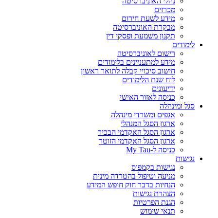
נהלי האוניברסיטה
מכרזים
מידע לשעת חירום
מבקרת האוניברסיטה
תקנון משמעת ופסקי דין
לימודים
רישום לאוניברסיטה
מידע למתעניינים בלימודים
חישוב סיכויי קבלה לתואר ראשון
לוח שנת הלימודים
ידיעונים
כניסה לאזור האישי
סגל ומינהלה
אגפים ומשרדי מינהלה
ארגון הסגל המנהלי
ארגון הסגל האקדמי הבכיר
ארגון הסגל האקדמי הזוטר
כניסה ל-My Tau
נגישות
נגישות בקמפוס
מניעה וטיפול בהטרדה מינית
הנחיות בדבר חוק חופש המידע
הצהרת נגישות
הגנת הפרטיות
תנאי שימוש