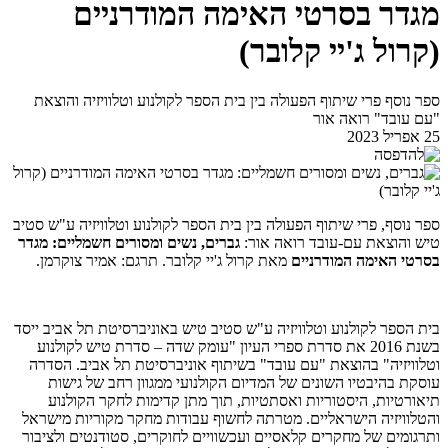
מגדר בסרטי האימה המודרניים
(קרול ג'יי קלובר)
ספר נוסף פרי שיתוף הפעולה בין בית הספר לקולנוע וטלוויזיה והוצאת
"עם עובד" רואה אור
25 אפריל 2023
ספר נוסף, פרי שיתוף הפעולה בין בית הספר לקולנוע וטלוויזיה ע"ש סטיב
טיש והוצאת עם-עובד רואה אור:
גברים, נשים ומסורים חשמליים: מגדר
בסרטי האימה המודרניים
מאת קרול ג'יי קלובר. תרגם: אמיר צוקרמן.
בית הספר לקולנוע וטלוויזיה ע"ש סטיב טיש באוניברסיטת תל אביב ייסד
בשנת 2016 את סדרת ספרי העיון "עומק שדה – סדרת טיש לקולנוע
וטלוויזיה" בהוצאת "עם עובד" בשיתוף אוניברסיטת תל אביב. הסדרה
עוסקת בהיבטיו השונים של המדיום הקולנועי ממגוון רחב של גישות
תיאורטיות, היסטוריות ואסתטיות, תוך מתן קדימות לחקר הקולנוע
והטלוויזיה הישראליים. מטרתה לחשוף עבודות מחקר מקוריות מישראל
ותרגומים של מחקרים קלאסיים ועכשוויים לחוקרים, סטודנטים ולציבור