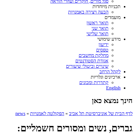
סגל מורים, חוקרים ועוזרי הוראה
תכניות מיוחדות
הבעה ויצירה באמנויות
מועמדים
תואר ראשון
תואר שני
תואר שלישי
מידע שימושי
ידיעון
טפסים
מחלקת מחשבים
אגודת הסטודנטים
שינויים וביטולי שיעורים
לקהל הרחב
ארכיונים וגלריות
קתדרות ומכונים
English
הינך נמצא כאן
לדף הבית של אוניברסיטת תל אביב
»
הפקולטה לאמנויות
»
news
גברים, נשים ומסורים חשמליים: