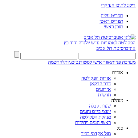
דילוג לתוכן העיקרי
תפריט עליון
תפריט ראשי
תוכן ראשי
הפקולטה לאמנויות
ע"ש יולנדה ודוד כץ
אוניברסיטת תל אביב
מערכת פניות
אזור אישי לסטודנטים.יות
להרשמה
אודות
אודות הפקולטה
דבר הדקאן
אירועים
חדשות
מנהלה
שעות קבלה
יועצי בי"ס וחוגים
מנהלת הפקולטה
ראשי חוגים ויחידות
סגל
סגל אקדמי בכיר