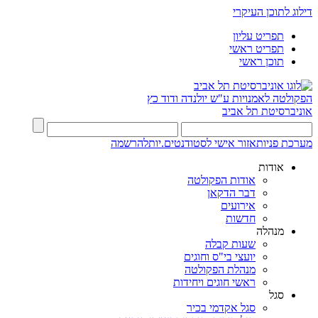
דילוג לתוכן העיקרי
תפריט עליון
תפריט ראשי
תוכן ראשי
הפקולטה לאמנויות
ע"ש יולנדה ודוד כץ
אוניברסיטת תל אביב
מערכת פניות
אזור אישי לסטודנטים.יות
להרשמה
אודות
אודות הפקולטה
דבר הדקאן
אירועים
חדשות
מנהלה
שעות קבלה
יועצי בי"ס וחוגים
מנהלת הפקולטה
ראשי חוגים ויחידות
סגל
סגל אקדמי בכיר