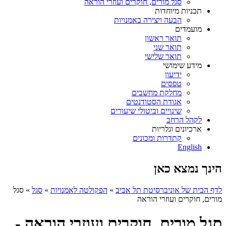
סגל מורים, חוקרים ועוזרי הוראה
תכניות מיוחדות
הבעה ויצירה באמנויות
מועמדים
תואר ראשון
תואר שני
תואר שלישי
מידע שימושי
ידיעון
טפסים
מחלקת מחשבים
אגודת הסטודנטים
שינויים וביטולי שיעורים
לקהל הרחב
ארכיונים וגלריות
קתדרות ומכונים
English
הינך נמצא כאן
לדף הבית של אוניברסיטת תל אביב
»
הפקולטה לאמנויות
»
סגל
»
סגל
מורים, חוקרים ועוזרי הוראה
סגל מורים, חוקרים ועוזרי הוראה -