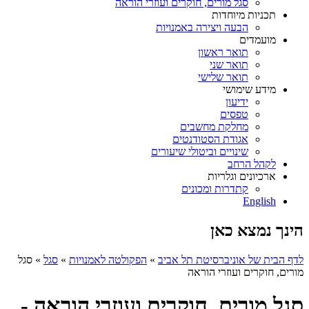
סגל מורים, חוקרים ועוזרי הוראה
תכניות מיוחדות
הבעה ויצירה באמנויות
מועמדים
תואר ראשון
תואר שני
תואר שלישי
מידע שימושי
ידיעון
טפסים
מחלקת מחשבים
אגודת הסטודנטים
שינויים וביטולי שיעורים
לקהל הרחב
ארכיונים וגלריות
קתדרות ומכונים
English
הינך נמצא כאן
לדף הבית של אוניברסיטת תל אביב
»
הפקולטה לאמנויות
»
סגל
»
סגל
מורים, חוקרים ועוזרי הוראה
סגל מורים, חוקרים ועוזרי הוראה -