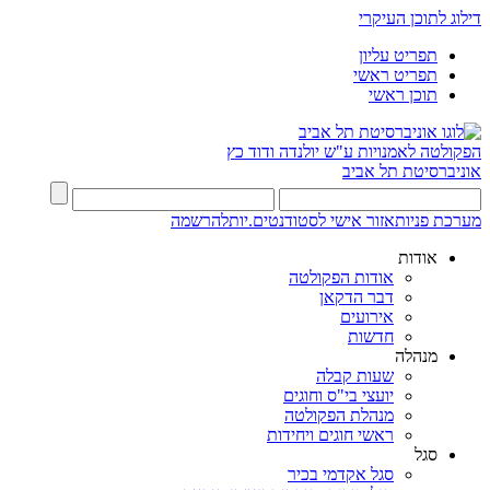
דילוג לתוכן העיקרי
תפריט עליון
תפריט ראשי
תוכן ראשי
הפקולטה לאמנויות
ע"ש יולנדה ודוד כץ
אוניברסיטת תל אביב
מערכת פניות
אזור אישי לסטודנטים.יות
להרשמה
אודות
אודות הפקולטה
דבר הדקאן
אירועים
חדשות
מנהלה
שעות קבלה
יועצי בי"ס וחוגים
מנהלת הפקולטה
ראשי חוגים ויחידות
סגל
סגל אקדמי בכיר