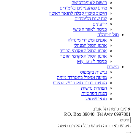
רישום לאוניברסיטה
מידע למתעניינים בלימודים
חישוב סיכויי קבלה לתואר ראשון
לוח שנת הלימודים
ידיעונים
כניסה לאזור האישי
סגל ומינהלה
אגפים ומשרדי מינהלה
ארגון הסגל המנהלי
ארגון הסגל האקדמי הבכיר
ארגון הסגל האקדמי הזוטר
כניסה ל-My Tau
נגישות
נגישות בקמפוס
מניעה וטיפול בהטרדה מינית
הנחיות בדבר חוק חופש המידע
הצהרת נגישות
הגנת הפרטיות
תנאי שימוש
אוניברסיטת תל אביב
P.O. Box 39040, Tel Aviv 6997801
חיפוש באתר זה
חיפוש בכל האוניברסיטה