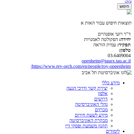
נקה
תוצאות חיפוש עבור האות א
ד"ר רועי אופנהיים
יחידה:
הפקולטה לאמנויות
תפקיד:
עמית הוראה
טלפון:
03-6409004
openheim@tauex.tau.ac.il
https://www.rev-orch.com/en/people/roy-oppenheim/
מידע כללי
יצירת קשר ודרכי הגעה
אלפון
דרושים
נהלי האוניברסיטה
מכרזים
מידע לשעת חירום
מבקרת האוניברסיטה
תקנון משמעת ופסקי דין
לימודים