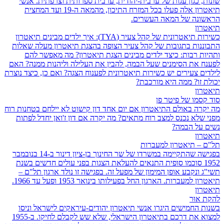
שונות, כגון עגות של ערבית-יהודית, ערבית ספרותית וצרפתית. אנשי
תיאטרון אלה פעלו בכל המזרח התיכון, מהמאה ה-19 ועד המחצית
הראשונה של המאה העשרים.
תיאטרון
כשירות תיאטרונית של קהל צעיר (TYA): איך ילדים מבינים תיאטרון
התבוננות בתגובות של קהל צעיר הצופה בהצגת תיאטרון מעלה שאלות
ותהיות רבות: כיצד ילדים מבינים הצגת תיאטרון? מה מאפשר להם
לפענח את הסימנים שעל הבמה, להבין את העלילה וליהנות ממנה? האם
לילדים צעירים יש כשירות תיאטרונית לפענוח הצגה? ואם כן, כיצד נוצרת
יכולת זו? ממה היא מורכבת?
תיאטרון
סוד קסמו של פיטר פן
מה יקרה באולם התיאטרון אם יום אחד דון קישוט לא יילחם בטחנות רוח
מפני שלא נכנס למצב רוח מתאים? מה יקרה אם דון ז'ואן יחדל לפתות
נשים על הבמה?
תיאטרון
תל"ם – תיאטרון למעברות
בפגישה שהתקיימה במשרדו של שר החינוך בן-ציון דינור ב-14 בנובמבר
1952 סוכמו סופית התנאים להעלאת הצגות בפני עולים חדשים בשנת
תשי"ג ונקבע אופן המימון של מפעל זה. בפגישה זו נולד ארגון תל"ם –
תיאטרון למעברות. הארגון החל בפעילותו בינואר 1953 ופעל עד 1966.
תיאטרון
להקת אוּר
בשנות החמישים היגרו אנשי תיאטרון יהודים-עיראקים לישראל וניסו
למצוא את דרכם בתיאטרון הישראלי, שלא שש לקבלם לחיקו. ב-1955