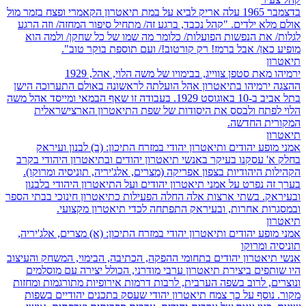
בדצמבר 1965 עלה אריק לביא על במת תיאטרון הקאמרי ופצח בזמר מול
אולם מלא ילדים. "קהל נכבד, ברגע זה/ מתחיל סיפור המחזה/ וזה הרגע
לגלות/ את הנפשות הפועלות/ כלומר מה שמו של כל שחקן/ ולמה הוא
מופיע כאן/ אבל ברמז! רק קורטוב!/ ועם תוספת בוקר טוב".
תיאטרון
ירמיהו מאת סטפן צווייג, בבימויו של משה הלוי, אהל, 1929
ההצגה ירמיהו בתיאטרון אהל הועלתה לראשונה באולם התערוכה הישן
בתל אביב ב-10 באוגוסט 1929. בעבודה זו שאף הבמאי ומייסד אהל משה
הלוי לפתח ולבסס את היסודות של שפת התיאטרון הארצישראלית
המקורית החדשה.
תיאטרון
אמני מופע יהודים ותיאטרון יהודי במזרח התיכון: (ב) לבנון ועיראק
בחלק א' עסקנו בעיקר באנשי תיאטרון יהודים ובתיאטרון היהודי בקרב
הקהילות היהודיות בצפון אפריקה (מצרים, אלג'יריה, תוניסיה ומרוקו).
בערך זה נפרט על אמני תיאטרון יהודים ועל התיאטרון היהודי בלבנון
ובעיראק. בשתי ארצות אלה החלה הפעילות כתיאטרון חינוכי בבתי הספר
ובמסגרות אחרות, ובעיראק התפתחה לכדי תיאטרון מקצועי.
תיאטרון
אמני מופע יהודים ותיאטרון יהודי במזרח התיכון: (א) מצרים, אלג'יריה,
תוניסיה ומרוקו
אנשי תיאטרון יהודים בתחומי ההפקה, הכתיבה, הבימוי, המשחק והעיצוב
היו שותפים ביצירת תיאטרון ערבי מודרני, הכולל יצירה עם מוסלמים
ונוצרים, לרוב בשפה הערבית, לרבות דרמות אירופיות מתורגמות ומחזות
מקור. נוסף על כך צמח תיאטרון יהודי שעסק בתכנים יהודיים בשפות