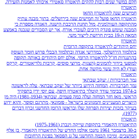
חלם במשך שנים רבות להקים תיאטרון סאטירי איכותי לאמנות הזעירה.
תיאטרון
חמישים שנה לתיאטרון החאן
תיאטרון החאן פועל זה חמישים שנה בירושלים, בתוך מבנה עתיק
מהתקופה העות'מנית, מול תחנת הרכבת הישנה. האגדה מספרת כי
המבנה שימש פונדק דרכים לעוברי אורח, אך יש הסבורים שנבנה באמצע
המאה ה-19 כבית חרושת לייצור משי.
תיאטרון
יחס היהודים לתיאטרון בתקופה הרומית
בתלמוד הירושלמי, במדרשי אגדה ובתלמוד הבבלי פרוש חומר העוסק
בהתנגדות חז"ל לתיאטרון הרומי. אולם יחס היהודים באותה תקופה
למופעי בידור להמונים (הצגות, מרוצי סוסים, קרבות גלדיאטורים, קרקס
ועוד) לא היה עשוי מקשה אחת.
תיאטרון
נמר חברבורות / יעקב שבתאי
נמר חברבורות, המחזה הידוע ביותר של יעקב שבתאי, עלה לראשונה
ב-1974 בבימוי עודד קוטלר בתיאטרון חיפה, עם יוסי ידין בתפקיד
הראשי. מאז חזר המחזה ועלה כמה פעמים. שבתאי (1981-1934) היה מן
היוצרים המעניינים והמגוונים בישראל - פזמונאי, מתרגם וסופר, והוא ידוע
בעיקר בזכות יצירות הפרוזה שלו ובראשן הרומן החדשני זכרון דברים
(1977).
תיאטרון
התיאטרון הקאמרי בתקופת שייקה וינברג (1975-1961)
ב-30 בדצמבר 1961 נחנכו אולמו החדש של התיאטרון הקאמרי, בן אלף
המושבים, ומיכון הבמה החדשני על גג הפסאז' בפינת הרחובות