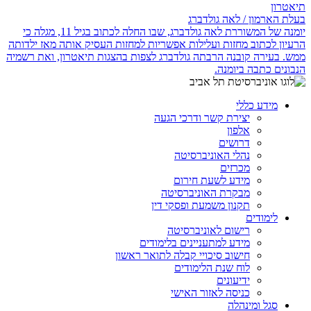
תיאטרון
בעלת הארמון / לאה גולדברג
יומנה של המשוררת לאה גולדברג, שבו החלה לכתוב בגיל 11, מגלה כי
הרעיון לכתוב מחזות ועלילות אפשריות למחזות העסיק אותה מאז ילדותה
ממש. בעירה קובנה הרבתה גולדברג לצפות בהצגות תיאטרון, ואת רשמיה
הנבונים כתבה ביומנה.
מידע כללי
יצירת קשר ודרכי הגעה
אלפון
דרושים
נהלי האוניברסיטה
מכרזים
מידע לשעת חירום
מבקרת האוניברסיטה
תקנון משמעת ופסקי דין
לימודים
רישום לאוניברסיטה
מידע למתעניינים בלימודים
חישוב סיכויי קבלה לתואר ראשון
לוח שנת הלימודים
ידיעונים
כניסה לאזור האישי
סגל ומינהלה