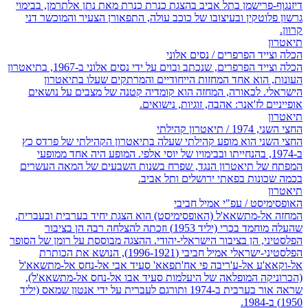
דיזנגוף-פרישמן בתל אביב בהצגת כנרת כנרת מאת נתן אלתרמן, בבימוי
גרשון פלוטקין ובעיצובו של כוכב עולה, התפאורן הצעיר והמוכשר דני
קרוון.
תיאטרון
הכלה וצייד הפרפרים / נסים אלוני
הכלה וצייד הפרפרים, שנכתב ובוים על ידי נסים אלוני ב-1967, בתיאטרון
העונות, הוא אחד המחזות הייחודיים והמרתקים שעלו בתיאטרון
הישראלי. לכאורה, המחזה הוא קומדיה קטנה של מצבים על נושאים
אופייניים לז'אנר: אהבה, זוגיות, נישואים.
תיאטרון
החצי השני, 1974 / תיאטרון קהילתי
החצי השני הוא מופע קהילתי שעלה בתיאטרון הקהילתי של פרדס כץ
ב-1974, בהנחייתו ובבימויו של יוסי אלפי. המופע היה אחד ממופעי
המפתח של תיאטרון הנגד, שפרח בשנות השבעים של המאה העשרים
בכמה שכונות בפאתי ירושלים ותל אביב.
תיאטרון
האופסימיסט / עפ"י אמיל חביבי
המחזה אל-מתשאא'ל (האופסימיסט) הוא הצגת יחיד בערבית ובעברית,
שהעלה מוחמד בכרי (יליד 1953) וזכתה להצלחה רבה הן בציבור
הפלסטיני, הן בציבור הישראלי-יהודי. ההצגה מבוססת על רומן של הסופר
הפלסטיני-ישראלי אמיל חביבי (1996-1921), הנושא את הכותרת
אל-וקאא'ע אל-ע'ריבה פי אח'תפאא' סעיד אבי אל-נחס אל-מתשאא'ל
(הכרוניקה המופלאה של היעלמות סעיד אבו אל-נחס אל-מתשאא'ל),
שראה אור בערבית ב-1974 ותורגם לעברית על ידי אנטון שמאס (יליד
1950) ב-1984.