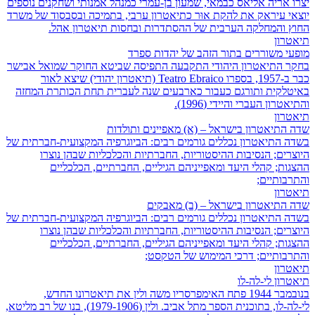
יצרו אריה אליאס כבמאי, שמעון בן-עמרי כמנהל אמנותי ושחקנים נוספים
יוצאי עיראק את להקת אוּר כתיאטרון ערבי, בתמיכה ובסבסוד של משרד
החוץ והמחלקה הערבית של ההסתדרות ובחסות תיאטרון אהל.
תיאטרון
מופעי משוררים בתור הזהב של יהדות ספרד
בחקר התיאטרון היהודי התקבעה התפיסה שביטא החוקר שמואל אבישר
כבר ב-1957, בספרו Teatro Ebraico (תיאטרון יהודי) שיצא לאור
באיטלקית ותורגם כעבור כארבעים שנה לעברית תחת הכותרת המחזה
והתיאטרון העברי והיידי (1996).
תיאטרון
שדה התיאטרון בישראל – (א) מאפיינים ותולדות
בשדה התיאטרון נכללים גורמים רבים: הביוגרפיה המקצועית-חברתית של
היוצרים; הנסיבות ההיסטוריות, החברתיות והכלכליות שבהן נוצרו
ההצגות; קהלי היעד ומאפייניהם הגיליים, החברתיים, הכלכליים
והתרבותיים;
תיאטרון
שדה התיאטרון בישראל – (ב) מאבקים
בשדה התיאטרון נכללים גורמים רבים: הביוגרפיה המקצועית-חברתית של
היוצרים; הנסיבות ההיסטוריות, החברתיות והכלכליות שבהן נוצרו
ההצגות; קהלי היעד ומאפייניהם הגיליים, החברתיים, הכלכליים
והתרבותיים; דרכי המימוש של הטקסט;
תיאטרון
תיאטרון לי-לה-לו
בנובמבר 1944 פתח האימפרסריו משה ולין את תיאטרונו החדש,
לי-לה-לו, בתוכנית הספר מתל אביב. ולין (1979-1906), בנו של רב מליטא,