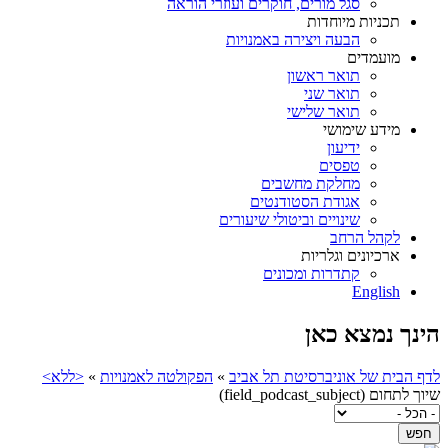
סגל מורים, חוקרים ועוזרי הוראה
תכניות מיוחדות
הבעה ויצירה באמנויות
מועמדים
תואר ראשון
תואר שני
תואר שלישי
מידע שימושי
ידיעון
טפסים
מחלקת מחשבים
אגודת הסטודנטים
שינויים וביטולי שיעורים
לקהל הרחב
ארכיונים וגלריות
קתדרות ומכונים
English
הינך נמצא כאן
לדף הבית של אוניברסיטת תל אביב
»
הפקולטה לאמנויות
»
<ללא>
שיוך לתחום (field_podcast_subject)