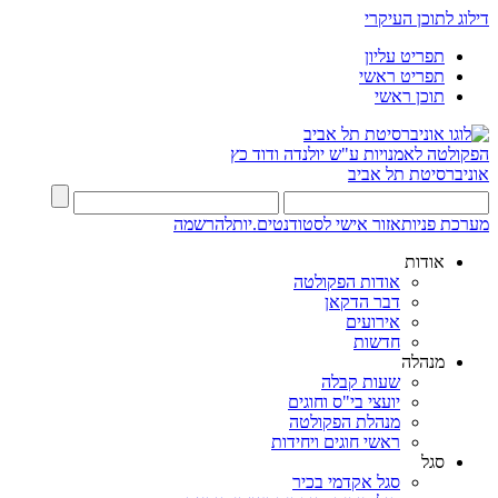
דילוג לתוכן העיקרי
תפריט עליון
תפריט ראשי
תוכן ראשי
הפקולטה לאמנויות
ע"ש יולנדה ודוד כץ
אוניברסיטת תל אביב
מערכת פניות
אזור אישי לסטודנטים.יות
להרשמה
אודות
אודות הפקולטה
דבר הדקאן
אירועים
חדשות
מנהלה
שעות קבלה
יועצי בי"ס וחוגים
מנהלת הפקולטה
ראשי חוגים ויחידות
סגל
סגל אקדמי בכיר