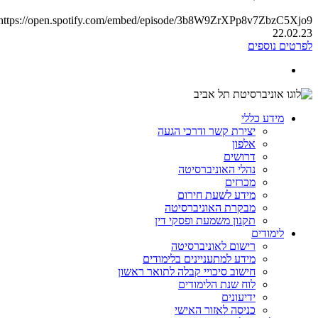
https://open.spotify.com/embed/episode/3b8W9ZrXPp8v7ZbzC5Xjo9
22.02.23
לפרטים נוספים
מידע כללי
יצירת קשר ודרכי הגעה
אלפון
דרושים
נהלי האוניברסיטה
מכרזים
מידע לשעת חירום
מבקרת האוניברסיטה
תקנון משמעת ופסקי דין
לימודים
רישום לאוניברסיטה
מידע למתעניינים בלימודים
חישוב סיכויי קבלה לתואר ראשון
לוח שנת הלימודים
ידיעונים
כניסה לאזור האישי