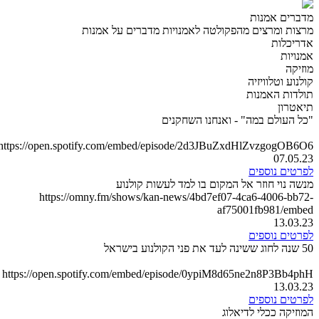
מדברים אמנות
מרצות ומרצים מהפקולטה לאמנויות מדברים על אמנות
אדריכלות
אמנויות
מוזיקה
קולנוע וטלוויזיה
תולדות האמנות
תיאטרון
"כל העולם במה" - ואנחנו השחקנים
https://open.spotify.com/embed/episode/2d3JBuZxdHlZvzgogOB6O6
07.05.23
לפרטים נוספים
מנשה נוי חוזר אל המקום בו למד לעשות קולנוע
https://omny.fm/shows/kan-news/4bd7ef07-4ca6-4006-bb72-
af75001fb981/embed
13.03.23
לפרטים נוספים
50 שנה לחוג ששינה לעד את פני הקולנוע בישראל
https://open.spotify.com/embed/episode/0ypiM8d65ne2n8P3Bb4phH
13.03.23
לפרטים נוספים
המוזיקה ככלי לדיאלוג