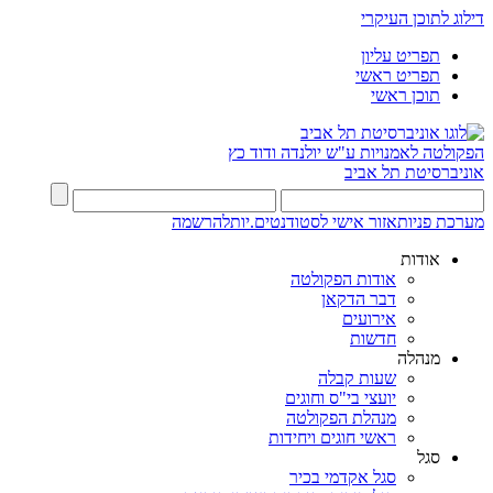
דילוג לתוכן העיקרי
תפריט עליון
תפריט ראשי
תוכן ראשי
הפקולטה לאמנויות
ע"ש יולנדה ודוד כץ
אוניברסיטת תל אביב
מערכת פניות
אזור אישי לסטודנטים.יות
להרשמה
אודות
אודות הפקולטה
דבר הדקאן
אירועים
חדשות
מנהלה
שעות קבלה
יועצי בי"ס וחוגים
מנהלת הפקולטה
ראשי חוגים ויחידות
סגל
סגל אקדמי בכיר