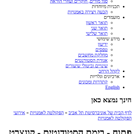
סגל מורים, חוקרים ועוזרי הוראה
תכניות מיוחדות
הבעה ויצירה באמנויות
מועמדים
תואר ראשון
תואר שני
תואר שלישי
מידע שימושי
ידיעון
טפסים
מחלקת מחשבים
אגודת הסטודנטים
שינויים וביטולי שיעורים
לקהל הרחב
ארכיונים וגלריות
קתדרות ומכונים
English
הינך נמצא כאן
לדף הבית של אוניברסיטת תל אביב
»
הפקולטה לאמנויות
»
אירועי
הפקולטה לאמנויות
פתוח - בימת הסטודנטים - קונצרט