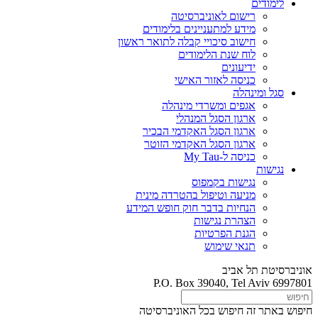
לימודים
רישום לאוניברסיטה
מידע למתעניינים בלימודים
חישוב סיכויי קבלה לתואר ראשון
לוח שנת הלימודים
ידיעונים
כניסה לאזור האישי
סגל ומינהלה
אגפים ומשרדי מינהלה
ארגון הסגל המנהלי
ארגון הסגל האקדמי הבכיר
ארגון הסגל האקדמי הזוטר
כניסה ל-My Tau
נגישות
נגישות בקמפוס
מניעה וטיפול בהטרדה מינית
הנחיות בדבר חוק חופש המידע
הצהרת נגישות
הגנת הפרטיות
תנאי שימוש
אוניברסיטת תל אביב
P.O. Box 39040, Tel Aviv 6997801
חיפוש באתר זה
חיפוש בכל האוניברסיטה