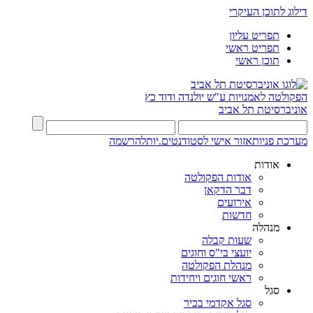
דילוג לתוכן העיקרי
תפריט עליון
תפריט ראשי
תוכן ראשי
הפקולטה לאמנויות
ע"ש יולנדה ודוד כץ
אוניברסיטת תל אביב
מערכת פניות
אזור אישי לסטודנטים.יות
להרשמה
אודות
אודות הפקולטה
דבר הדקאן
אירועים
חדשות
מנהלה
שעות קבלה
יועצי בי"ס וחוגים
מנהלת הפקולטה
ראשי חוגים ויחידות
סגל
סגל אקדמי בכיר