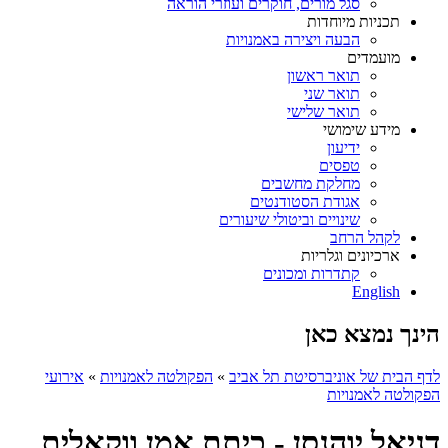
סגל מורים, חוקרים ועוזרי הוראה
תכניות מיוחדות
הבעה ויצירה באמנויות
מועמדים
תואר ראשון
תואר שני
תואר שלישי
מידע שימושי
ידיעון
טפסים
מחלקת מחשבים
אגודת הסטודנטים
שינויים וביטולי שיעורים
לקהל הרחב
ארכיונים וגלריות
קתדרות ומכונים
English
הינך נמצא כאן
לדף הבית של אוניברסיטת תל אביב
»
הפקולטה לאמנויות
»
אירועי
הפקולטה לאמנויות
דניאל יוהנסן - כיתת אמן ווקאלית