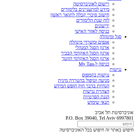
רישום לאוניברסיטה
מידע למתעניינים בלימודים
חישוב סיכויי קבלה לתואר ראשון
לוח שנת הלימודים
ידיעונים
כניסה לאזור האישי
סגל ומינהלה
אגפים ומשרדי מינהלה
ארגון הסגל המנהלי
ארגון הסגל האקדמי הבכיר
ארגון הסגל האקדמי הזוטר
כניסה ל-My Tau
נגישות
נגישות בקמפוס
מניעה וטיפול בהטרדה מינית
הנחיות בדבר חוק חופש המידע
הצהרת נגישות
הגנת הפרטיות
תנאי שימוש
אוניברסיטת תל אביב
P.O. Box 39040, Tel Aviv 6997801
חיפוש באתר זה
חיפוש בכל האוניברסיטה