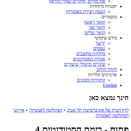
סגל מורים, חוקרים ועוזרי הוראה
תכניות מיוחדות
הבעה ויצירה באמנויות
מועמדים
תואר ראשון
תואר שני
תואר שלישי
מידע שימושי
ידיעון
טפסים
מחלקת מחשבים
אגודת הסטודנטים
שינויים וביטולי שיעורים
לקהל הרחב
ארכיונים וגלריות
קתדרות ומכונים
English
הינך נמצא כאן
לדף הבית של אוניברסיטת תל אביב
»
הפקולטה לאמנויות
»
אירועי
הפקולטה לאמנויות
פתוח - בימת הסטודנטים 4