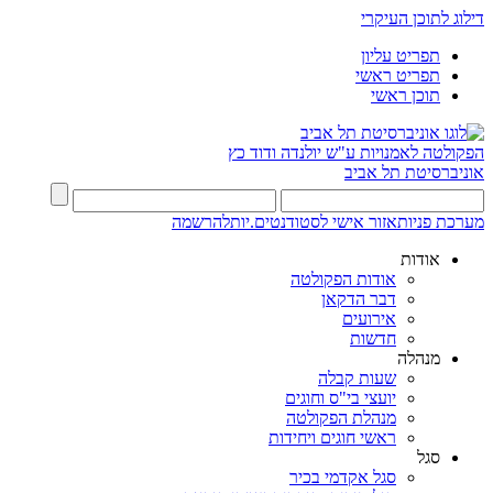
דילוג לתוכן העיקרי
תפריט עליון
תפריט ראשי
תוכן ראשי
הפקולטה לאמנויות
ע"ש יולנדה ודוד כץ
אוניברסיטת תל אביב
מערכת פניות
אזור אישי לסטודנטים.יות
להרשמה
אודות
אודות הפקולטה
דבר הדקאן
אירועים
חדשות
מנהלה
שעות קבלה
יועצי בי"ס וחוגים
מנהלת הפקולטה
ראשי חוגים ויחידות
סגל
סגל אקדמי בכיר