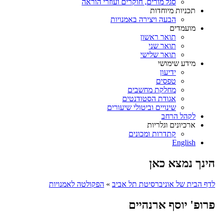
סגל מורים, חוקרים ועוזרי הוראה
תכניות מיוחדות
הבעה ויצירה באמנויות
מועמדים
תואר ראשון
תואר שני
תואר שלישי
מידע שימושי
ידיעון
טפסים
מחלקת מחשבים
אגודת הסטודנטים
שינויים וביטולי שיעורים
לקהל הרחב
ארכיונים וגלריות
קתדרות ומכונים
English
הינך נמצא כאן
לדף הבית של אוניברסיטת תל אביב
»
הפקולטה לאמנויות
פרופ' יוסף ארנהיים