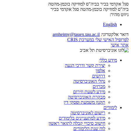
סגל אקדמי בכיר בביה"ס למוזיקה בוכמן-מהטה
ביה"ס למוזיקה בוכמן-מהטה
סגל אקדמי בכיר
ניווט מהיר:
English
דואר אלקטרוני:
arnheimy@tauex.tau.ac.il
לפרופיל האישי שלי במערכת CRIS
אתר אישי
מידע כללי
יצירת קשר ודרכי הגעה
אלפון
דרושים
נהלי האוניברסיטה
מכרזים
מידע לשעת חירום
מבקרת האוניברסיטה
תקנון משמעת ופסקי דין
לימודים
רישום לאוניברסיטה
מידע למתעניינים בלימודים
חישוב סיכויי קבלה לתואר ראשון
לוח שנת הלימודים