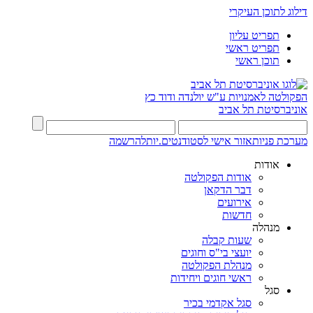
דילוג לתוכן העיקרי
תפריט עליון
תפריט ראשי
תוכן ראשי
הפקולטה לאמנויות
ע"ש יולנדה ודוד כץ
אוניברסיטת תל אביב
מערכת פניות
אזור אישי לסטודנטים.יות
להרשמה
אודות
אודות הפקולטה
דבר הדקאן
אירועים
חדשות
מנהלה
שעות קבלה
יועצי בי"ס וחוגים
מנהלת הפקולטה
ראשי חוגים ויחידות
סגל
סגל אקדמי בכיר