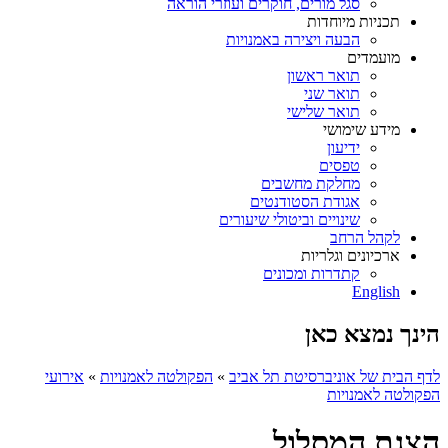
סגל מורים, חוקרים ועוזרי הוראה
תכניות מיוחדות
הבעה ויצירה באמנויות
מועמדים
תואר ראשון
תואר שני
תואר שלישי
מידע שימושי
ידיעון
טפסים
מחלקת מחשבים
אגודת הסטודנטים
שינויים וביטולי שיעורים
לקהל הרחב
ארכיונים וגלריות
קתדרות ומכונים
English
הינך נמצא כאן
לדף הבית של אוניברסיטת תל אביב
»
הפקולטה לאמנויות
»
אירועי
הפקולטה לאמנויות
הצגת המסלול