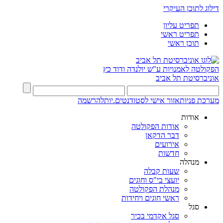
דילוג לתוכן העיקרי
תפריט עליון
תפריט ראשי
תוכן ראשי
הפקולטה לאמנויות
ע"ש יולנדה ודוד כץ
אוניברסיטת תל אביב
מערכת פניות
אזור אישי לסטודנטים.יות
להרשמה
אודות
אודות הפקולטה
דבר הדקאן
אירועים
חדשות
מנהלה
שעות קבלה
יועצי בי"ס וחוגים
מנהלת הפקולטה
ראשי חוגים ויחידות
סגל
סגל אקדמי בכיר