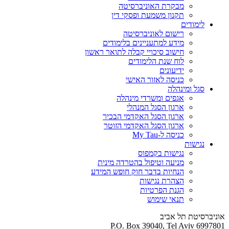
מבקרת האוניברסיטה
תקנון משמעת ופסקי דין
לימודים
רישום לאוניברסיטה
מידע למתעניינים בלימודים
חישוב סיכויי קבלה לתואר ראשון
לוח שנת הלימודים
ידיעונים
כניסה לאזור האישי
סגל ומינהלה
אגפים ומשרדי מינהלה
ארגון הסגל המנהלי
ארגון הסגל האקדמי הבכיר
ארגון הסגל האקדמי הזוטר
כניסה ל-My Tau
נגישות
נגישות בקמפוס
מניעה וטיפול בהטרדה מינית
הנחיות בדבר חוק חופש המידע
הצהרת נגישות
הגנת הפרטיות
תנאי שימוש
אוניברסיטת תל אביב
P.O. Box 39040, Tel Aviv 6997801