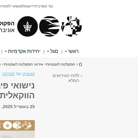
תוכן
תפריט
צור קשר
בית
ידיעון
אלפון
שער לסטודנ
עליון
ראשי
הפקול
אוניבר
ראשי
סגל
יחידות אקדמיות
|
|
|
הינך נמצא כאן
>
הפקולטה לאמנויות
>
אירועי הפקולטה לאמנויות
> נ
קונצרט
של
מוזיקה
ללוח האירועים
המלא
נישואי פי
הווקאלית
25 באפריל 2025, 11:00