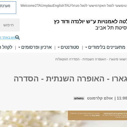
מערכת פ
טים
שער לסגל האקדמי
שער לסגל מנהלי
TAU
English
mytau
Welcome2TAU
חיפוש
טה לאמנויות
ע"ש יולנדה ודוד כץ
סיטת תל אביב
חיפוש באתר ז
מתעניינים בלימודים
סטודנטים
ארכיון ופרסומים
לקהל 
|
|
|
ישואי פיגארו - האופרה השנתית - הסדרה הווקאלית
גארו - האופרה השנתית - הסדרה
אולם קלרמונט
בתשלום