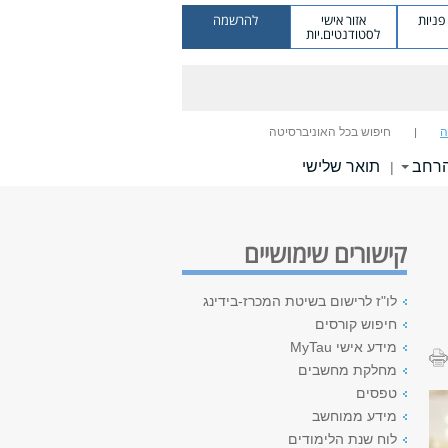
ניות
אזור אישי
להרשמה
לסטודנטים.יות
ה
חיפוש בכל האוניברסיטה
הרחב
תואר שלישי
|
קישורים שימושיים
לו"ז לרישום בשיטת המכרז-בידינג
חיפוש קורסים
מידע אישי MyTau
מחלקת מחשבים
טפסים
מידע ממוחשב
לוח שנת הלימודים