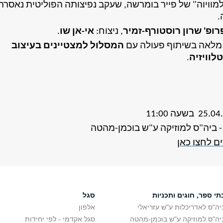
וויוה" של
פייר בומרשה
, שעקב נפיצותה הפוליטית נאסרה
.
רופ' שרון רוסטורף-זמיר
, ניצוח:
אי-אן שו
.
מלאה בשיתוף פעולה עם
המסלול למצטיינים בעיצוב
לוויזיה
.
- ביה"ס למוזיקה ע"ש בוכמן-מהטה
ם לחצו כאן
תי ספר, חוגים ותכניות
סגל
יה"ס לאדריכלות ע"ש עזריאלי
אלפון
יה"ס למוזיקה ע"ש בוכמן-מהטה
סגל אקדמי - לפי יחידות