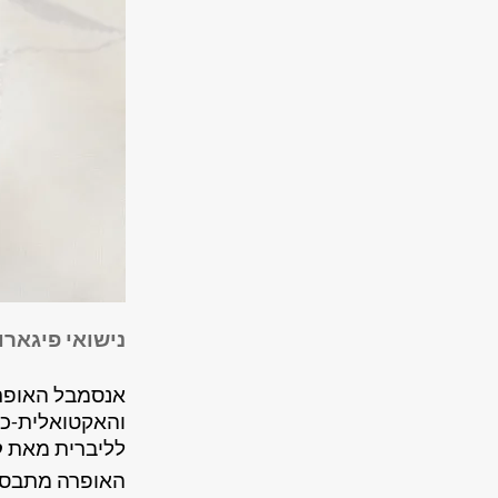
נישואי פיגארו
אנסמבל האופר
והאקטואלית-כ
ל
ליברית מאת
ל
האופרה מתבסס