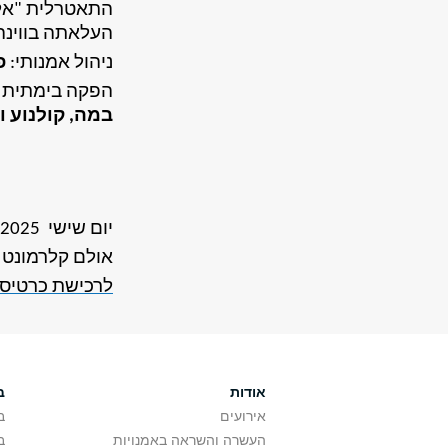
התאטרלית "אלמ
העלאתה בווינה
ניהול אמנותי:
פ
הפקה בימתית 
במה, קולנוע וט
יום שישי 25.04.2025 בשעה 11:00
אולם קלרמונט 
לרכישת כרטיסי
אודות
ב
אירועים
ב
העשרה והשראה באמנויות
ב