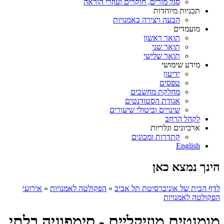
סגל מורים, חוקרים ועוזרי הוראה
תכניות מיוחדות
הבעה ויצירה באמנויות
מועמדים
תואר ראשון
תואר שני
תואר שלישי
מידע שימושי
ידיעון
טפסים
מחלקת מחשבים
אגודת הסטודנטים
שינויים וביטולי שיעורים
לקהל הרחב
ארכיונים וגלריות
קתדרות ומכונים
English
הינך נמצא כאן
לדף הבית של אוניברסיטת תל אביב
»
הפקולטה לאמנויות
»
אירועי
הפקולטה לאמנויות
מומנטים מוזיקליים - סימפוניה בלתי