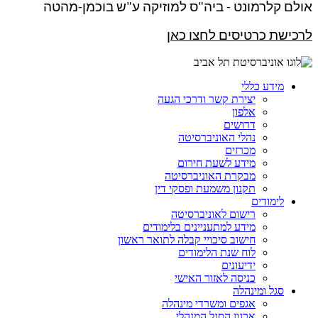
אולם קלרמונט - ביה"ס למוזיקה ע"ש בוכמן-מהטה
לרכישת כרטיסים לחצו כאן
מידע כללי
יצירת קשר ודרכי הגעה
אלפון
דרושים
נהלי האוניברסיטה
מכרזים
מידע לשעת חירום
מבקרת האוניברסיטה
תקנון משמעת ופסקי דין
לימודים
רישום לאוניברסיטה
מידע למתעניינים בלימודים
חישוב סיכויי קבלה לתואר ראשון
לוח שנת הלימודים
ידיעונים
כניסה לאזור האישי
סגל ומינהלה
אגפים ומשרדי מינהלה
ארגון הסגל המנהלי