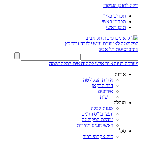
דילוג לתוכן העיקרי
תפריט עליון
תפריט ראשי
תוכן ראשי
הפקולטה לאמנויות
ע"ש יולנדה ודוד כץ
אוניברסיטת תל אביב
מערכת פניות
אזור אישי לסטודנטים.יות
להרשמה
אודות
אודות הפקולטה
דבר הדקאן
אירועים
חדשות
מנהלה
שעות קבלה
יועצי בי"ס וחוגים
מנהלת הפקולטה
ראשי חוגים ויחידות
סגל
סגל אקדמי בכיר