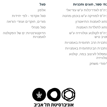
תי ספר, חוגים ותכניות
סגל
יה"ס לאדריכלות ע"ש עזריאלי
אלפון
יה"ס למוזיקה ע"ש בוכמן-מהטה
סגל אקדמי - לפי יחידות
חוג לאמנות התיאטרון
מורים, חוקרים ועוזרי הוראה
חוג לתולדות האמנות
סגל מנהלי
יה"ס לקולנוע וטלוויזיה ע"ש
הדוקטורנטיות.ים של הפקולטה
טיב טיש
לאמנויות
תכנית הרב תחומית באמנויות
תכנית הבינתחומית באמנויות
מסלול לעיצוב במה, קולנוע
טלוויזיה
ימודי משחק