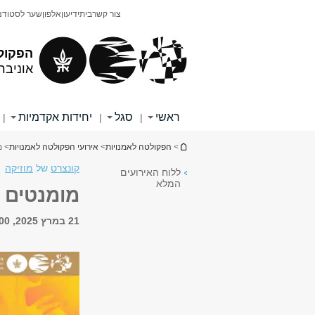
תוכן
תפריט
צור קשר
בית
ידיעון
אלפון
שער לסטודנ
עליון
ראשי
הפקול
אוניבר
ראשי
סגל
יחידות אקדמיות
|
|
|
הינך נמצא כאן
>
הפקולטה לאמנויות
>
אירועי הפקולטה לאמנויות
> מ
קונצרט
של
מוזיקה
ללוח האירועים
המלא
מומנטים מ
21 במרץ 2025, 11:00