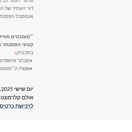
פרופ׳ תומר לב וא
דור העתיד של ה
אנסמבל הפסנתרנ
״מומנטים מוזיק
קטעי הפסנתר ה
בתכנית
:
:
•
מבחר אימפרומפטי אופ. 90/142 ו
•
ששת ה״מומנטים 
יום שישי 21.03.2025 בשעה 11:00
אולם קלרמונט 
לרכישת כרטיסי