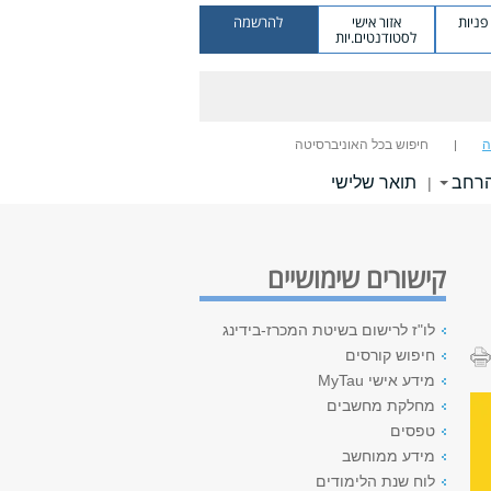
ניות
אזור אישי
להרשמה
לסטודנטים.יות
ה
חיפוש בכל האוניברסיטה
הרחב
תואר שלישי
|
קישורים שימושיים
לו"ז לרישום בשיטת המכרז-בידינג
חיפוש קורסים
מידע אישי MyTau
מחלקת מחשבים
טפסים
מידע ממוחשב
לוח שנת הלימודים