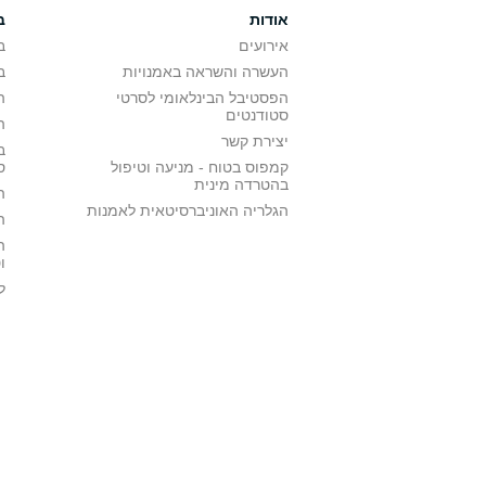
אודות
ב
אירועים
ב
העשרה והשראה באמנויות
ב
הפסטיבל הבינלאומי לסרטי
ה
סטודנטים
ה
יצירת קשר
ב
קמפוס בטוח - מניעה וטיפול
ס
בהטרדה מינית
ה
הגלריה האוניברסיטאית לאמנות
ה
ה
ו
ל