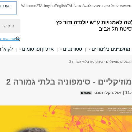
מערכת פ
טים
שער לסגל האקדמי
שער לסגל מנהלי
TAU
English
mytau
Welcome2TAU
חיפוש
טה לאמנויות
ע"ש יולנדה ודוד כץ
סיטת תל אביב
חיפוש באתר ז
מתעניינים בלימודים
סטודנטים
ארכיון ופרסומים
לקהל 
|
|
|
ומנטים מוזיקליים - סימפוניה בלתי גמורה 2
וזיקליים - סימפוניה בלתי גמורה 2
אולם קלרמונט
בתשלום