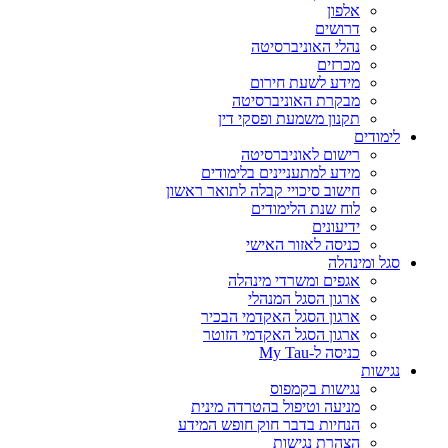
אלפון
דרושים
נהלי האוניברסיטה
מכרזים
מידע לשעת חירום
מבקרת האוניברסיטה
תקנון משמעת ופסקי דין
לימודים
רישום לאוניברסיטה
מידע למתעניינים בלימודים
חישוב סיכויי קבלה לתואר ראשון
לוח שנת הלימודים
ידיעונים
כניסה לאזור האישי
סגל ומינהלה
אגפים ומשרדי מינהלה
ארגון הסגל המנהלי
ארגון הסגל האקדמי הבכיר
ארגון הסגל האקדמי הזוטר
כניסה ל-My Tau
נגישות
נגישות בקמפוס
מניעה וטיפול בהטרדה מינית
הנחיות בדבר חוק חופש המידע
הצהרת נגישות