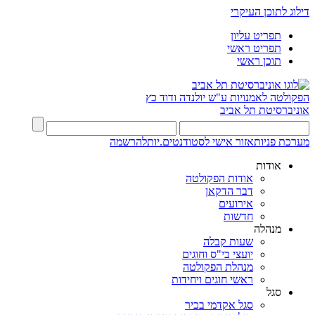
דילוג לתוכן העיקרי
תפריט עליון
תפריט ראשי
תוכן ראשי
הפקולטה לאמנויות
ע"ש יולנדה ודוד כץ
אוניברסיטת תל אביב
מערכת פניות
אזור אישי לסטודנטים.יות
להרשמה
אודות
אודות הפקולטה
דבר הדקאן
אירועים
חדשות
מנהלה
שעות קבלה
יועצי בי"ס וחוגים
מנהלת הפקולטה
ראשי חוגים ויחידות
סגל
סגל אקדמי בכיר