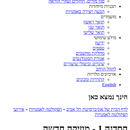
סגל מורים, חוקרים ועוזרי הוראה
תכניות מיוחדות
הבעה ויצירה באמנויות
מועמדים
תואר ראשון
תואר שני
תואר שלישי
מידע שימושי
ידיעון
טפסים
מחלקת מחשבים
אגודת הסטודנטים
שינויים וביטולי שיעורים
לקהל הרחב
ארכיונים וגלריות
קתדרות ומכונים
English
הינך נמצא כאן
לדף הבית של אוניברסיטת תל אביב
»
הפקולטה לאמנויות
»
אירועי
הפקולטה לאמנויות
הסדנה 1 - מוזיקה חדשה