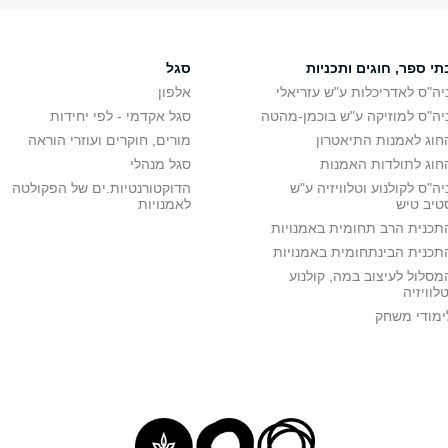
תי ספר, חוגים ותכניות
סגל
יה"ס לאדריכלות ע"ש עזריאלי
אלפון
יה"ס למוזיקה ע"ש בוכמן-מהטה
סגל אקדמי - לפי יחידות
חוג לאמנות התיאטרון
מורים, חוקרים ועוזרי הוראה
חוג לתולדות האמנות
סגל מנהלי
יה"ס לקולנוע וטלוויזיה ע"ש
הדוקטורנטיות.ים של הפקולטה
טיב טיש
לאמנויות
תכנית הרב תחומית באמנויות
תכנית הבינתחומית באמנויות
מסלול לעיצוב במה, קולנוע
טלוויזיה
ימודי משחק