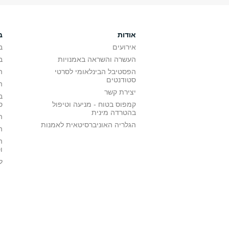
אודות
ב
אירועים
ב
העשרה והשראה באמנויות
ב
הפסטיבל הבינלאומי לסרטי
ה
סטודנטים
ה
יצירת קשר
ב
קמפוס בטוח - מניעה וטיפול
ס
בהטרדה מינית
ה
הגלריה האוניברסיטאית לאמנות
ה
ה
ו
ל