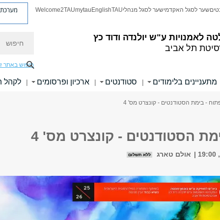
מערכת פ
טים
שער לסגל האקדמי
שער לסגל מנהלי
TAU
English
mytau
Welcome2TAU
חיפוש
טה לאמנויות
ע"ש יולנדה ודוד כץ
סיטת תל אביב
חיפוש באתר ז
מתעניינים בלימודים
סטודנטים
ארכיון ופרסומים
לקהל 
|
|
|
תוח - בימת הסטודנטים - קונצרט מס' 4
מת הסטודנטים - קונצרט מס' 4
אולם טארג
ללא תשלום