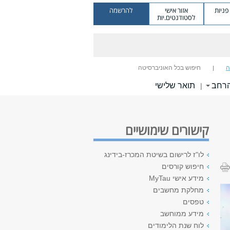
ניות
אזור אישי
להרשמה
לסטודנטים.יות
ה
חיפוש בכל האוניברסיטה
הרחב
תואר שלישי
|
קישורים שימושיים
לו"ז לרישום בשיטת המכרז-בידינג
חיפוש קורסים
מידע אישי MyTau
מחלקת מחשבים
טפסים
מידע ממוחשב
לוח שנת הלימודים