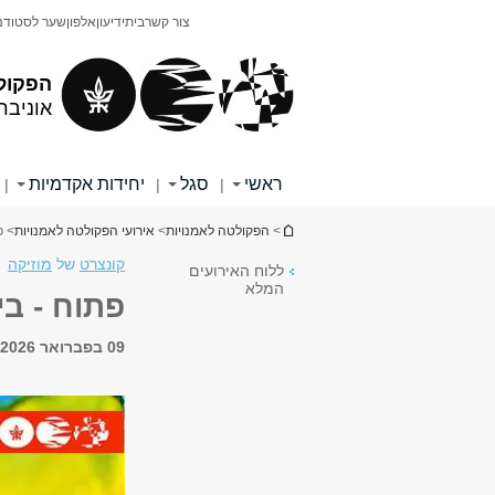
תוכן
תפריט
צור קשר
בית
ידיעון
אלפון
שער לסטודנ
עליון
ראשי
הפקול
אוניבר
ראשי
סגל
יחידות אקדמיות
|
|
|
הינך נמצא כאן
>
הפקולטה לאמנויות
>
אירועי הפקולטה לאמנויות
> פ
קונצרט
של
מוזיקה
ללוח האירועים
המלא
פתוח - בי
09 בפברואר 2026, 19:00