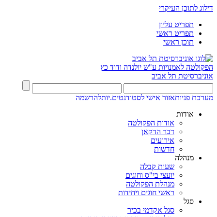
דילוג לתוכן העיקרי
תפריט עליון
תפריט ראשי
תוכן ראשי
הפקולטה לאמנויות
ע"ש יולנדה ודוד כץ
אוניברסיטת תל אביב
מערכת פניות
אזור אישי לסטודנטים.יות
להרשמה
אודות
אודות הפקולטה
דבר הדקאן
אירועים
חדשות
מנהלה
שעות קבלה
יועצי בי"ס וחוגים
מנהלת הפקולטה
ראשי חוגים ויחידות
סגל
סגל אקדמי בכיר