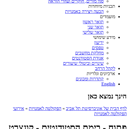
סגל מורים, חוקרים ועוזרי הוראה
תכניות מיוחדות
הבעה ויצירה באמנויות
מועמדים
תואר ראשון
תואר שני
תואר שלישי
מידע שימושי
ידיעון
טפסים
מחלקת מחשבים
אגודת הסטודנטים
שינויים וביטולי שיעורים
לקהל הרחב
ארכיונים וגלריות
קתדרות ומכונים
English
הינך נמצא כאן
לדף הבית של אוניברסיטת תל אביב
»
הפקולטה לאמנויות
»
אירועי
הפקולטה לאמנויות
פתוח - בימת הסטודנטים - קונצרט