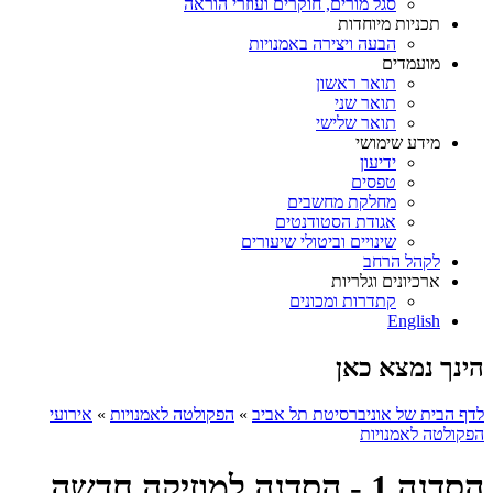
סגל מורים, חוקרים ועוזרי הוראה
תכניות מיוחדות
הבעה ויצירה באמנויות
מועמדים
תואר ראשון
תואר שני
תואר שלישי
מידע שימושי
ידיעון
טפסים
מחלקת מחשבים
אגודת הסטודנטים
שינויים וביטולי שיעורים
לקהל הרחב
ארכיונים וגלריות
קתדרות ומכונים
English
הינך נמצא כאן
לדף הבית של אוניברסיטת תל אביב
»
הפקולטה לאמנויות
»
אירועי
הפקולטה לאמנויות
הסדנה 1 - הסדנה למוזיקה חדשה