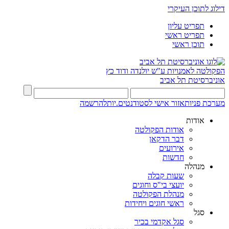
דילוג לתוכן העיקרי
תפריט עליון
תפריט ראשי
תוכן ראשי
הפקולטה לאמנויות
ע"ש יולנדה ודוד כץ
אוניברסיטת תל אביב
מערכת פניות
אזור אישי לסטודנטים.יות
להרשמה
אודות
אודות הפקולטה
דבר הדקאן
אירועים
חדשות
מנהלה
שעות קבלה
יועצי בי"ס וחוגים
מנהלת הפקולטה
ראשי חוגים ויחידות
סגל
סגל אקדמי בכיר