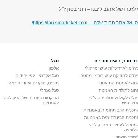
זכרו של אהוב ליבנו – רוני בסון ז"ל
הבית שלנו https://tau.smarticket.co.il/
תי ספר, חוגים ותכניות
סגל
יה"ס לאדריכלות ע"ש עזריאלי
אלפון
יה"ס למוזיקה ע"ש בוכמן-מהטה
סגל אקדמי - לפי יחידות
חוג לאמנות התיאטרון
מורים, חוקרים ועוזרי הוראה
חוג לתולדות האמנות
סגל מנהלי
יה"ס לקולנוע וטלוויזיה ע"ש
הדוקטורנטיות.ים של הפקולטה
טיב טיש
לאמנויות
תכנית הרב תחומית באמנויות
תכנית הבינתחומית באמנויות
מסלול לעיצוב במה, קולנוע
טלוויזיה
ימודי משחק