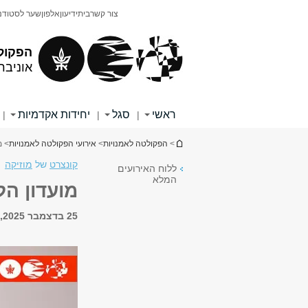
תוכן
תפריט
צור קשר
בית
ידיעון
אלפון
שער לסטודנ
עליון
ראשי
הפקול
אוניבר
ראשי
סגל
יחידות אקדמיות
|
|
|
הינך נמצא כאן
>
הפקולטה לאמנויות
>
אירועי הפקולטה לאמנויות
> מ
קונצרט
של
מוזיקה
ללוח האירועים
המלא
מועדון הל
25 בדצמבר 2025, 19:00