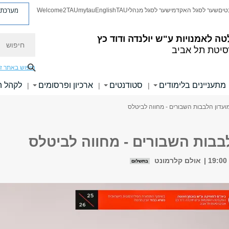
מערכת פ
טים
שער לסגל האקדמי
שער לסגל מנהלי
TAU
English
mytau
Welcome2TAU
חיפוש
טה לאמנויות
ע"ש יולנדה ודוד כץ
סיטת תל אביב
חיפוש באתר ז
מתעניינים בלימודים
סטודנטים
ארכיון ופרסומים
לקהל 
|
|
|
ועדון הלבבות השבורים - מחווה לביטלס
בבות השבורים - מחווה לביטלס
אולם קלרמונט
בתשלום