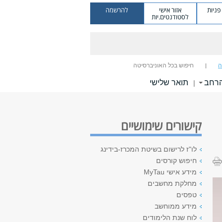
ניות
אזור אישי
להרשמה
לסטודנטים.יות
ה
חיפוש בכל האוניברסיטה
הרחב
תואר שלישי
|
קישורים שימושיים
לו"ז לרישום בשיטת המכרז-בידינג
חיפוש קורסים
מידע אישי MyTau
מחלקת מחשבים
טפסים
מידע ממוחשב
לוח שנת הלימודים