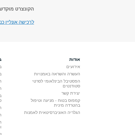
הקונצרט מוקדש ל
לרכישה אונליין כנסו אל אתר 
אודות
ב
אירועים
ב
העשרה והשראה באמנויות
ב
הפסטיבל הבינלאומי לסרטי
ה
סטודנטים
ה
יצירת קשר
ב
קמפוס בטוח - מניעה וטיפול
ס
בהטרדה מינית
ה
הגלריה האוניברסיטאית לאמנות
ה
ה
ו
ל