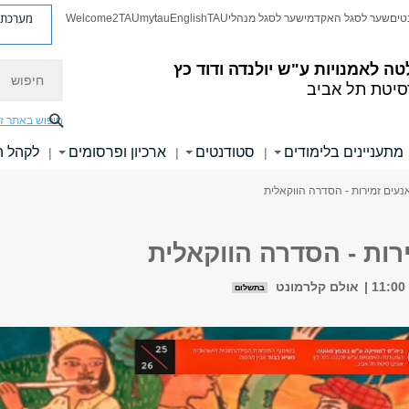
מערכת פ
טים
שער לסגל האקדמי
שער לסגל מנהלי
TAU
English
mytau
Welcome2TAU
חיפוש
טה לאמנויות
ע"ש יולנדה ודוד כץ
סיטת תל אביב
חיפוש באתר ז
מתעניינים בלימודים
סטודנטים
ארכיון ופרסומים
לקהל 
|
|
|
נעים זמירות - הסדרה הווקאלית
רות - הסדרה הווקאלית
אולם קלרמונט
בתשלום