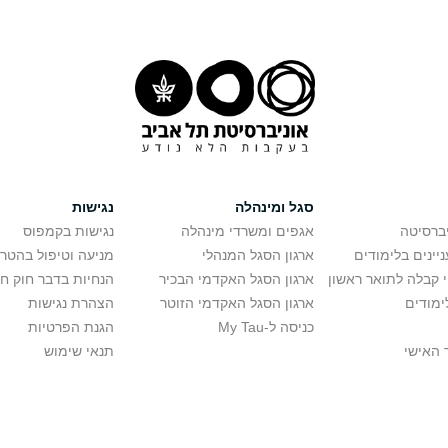
סגל ומינהלה
נגישות
יברסיטה
אגפים ומשרדי מינהלה
נגישות בקמפוס
יינים בלימודים
ארגון הסגל המנהלי
מניעה וטיפול בהטר
י קבלה לתואר ראשון
ארגון הסגל האקדמי הבכיר
הנחיות בדבר חוק ח
ימודים
ארגון הסגל האקדמי הזוטר
הצהרת נגישות
כניסה ל-My Tau
הגנת הפרטיות
 האישי
תנאי שימוש