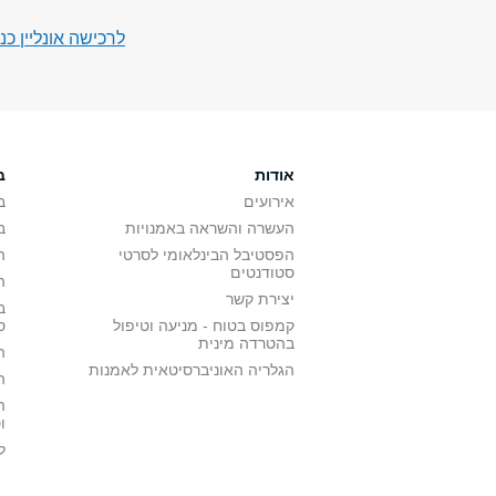
לרכישה אונליין כנסו אל אתר 
אודות
ב
אירועים
ב
העשרה והשראה באמנויות
ב
הפסטיבל הבינלאומי לסרטי
ה
סטודנטים
ה
יצירת קשר
ב
קמפוס בטוח - מניעה וטיפול
ס
בהטרדה מינית
ה
הגלריה האוניברסיטאית לאמנות
ה
ה
ו
ל