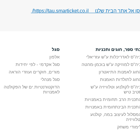
הבית שלנו https://tau.smarticket.co.il/
תי ספר, חוגים ותכניות
סגל
יה"ס לאדריכלות ע"ש עזריאלי
אלפון
יה"ס למוזיקה ע"ש בוכמן-מהטה
סגל אקדמי - לפי יחידות
חוג לאמנות התיאטרון
מורים, חוקרים ועוזרי הוראה
חוג לתולדות האמנות
סגל מנהלי
יה"ס לקולנוע וטלוויזיה ע"ש
הדוקטורנטיות.ים של הפקולטה
טיב טיש
לאמנויות
תכנית הרב תחומית באמנויות
תכנית הבינתחומית באמנויות
מסלול לעיצוב במה, קולנוע
טלוויזיה
ימודי משחק