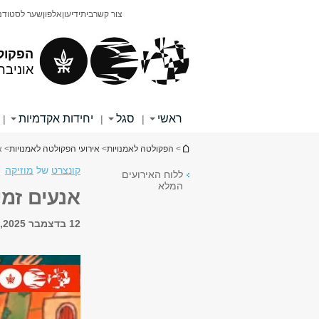
תוכן
תפריט
צור קשר
בית
ידיעון
אלפון
שער לסטודנ
עליון
ראשי
הפקול
אוניבר
ראשי
סגל
יחידות אקדמיות
|
|
|
הינך נמצא כאן
>
הפקולטה לאמנויות
>
אירועי הפקולטה לאמנויות
> א
קונצרט
של
מוזיקה
ללוח האירועים
המלא
אנעים זמי
12 בדצמבר 2025, 11:00