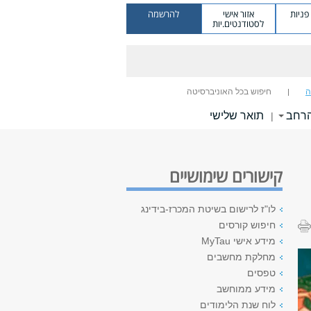
ניות
אזור אישי
להרשמה
לסטודנטים.יות
ה
חיפוש בכל האוניברסיטה
הרחב
תואר שלישי
|
קישורים שימושיים
לו"ז לרישום בשיטת המכרז-בידינג
חיפוש קורסים
מידע אישי MyTau
מחלקת מחשבים
טפסים
מידע ממוחשב
לוח שנת הלימודים