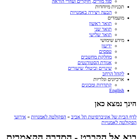
סגל מורים, חוקרים ועוזרי הוראה
תכניות מיוחדות
הבעה ויצירה באמנויות
מועמדים
תואר ראשון
תואר שני
תואר שלישי
מידע שימושי
ידיעון
טפסים
מחלקת מחשבים
אגודת הסטודנטים
שינויים וביטולי שיעורים
לקהל הרחב
ארכיונים וגלריות
קתדרות ומכונים
English
הינך נמצא כאן
לדף הבית של אוניברסיטת תל אביב
»
הפקולטה לאמנויות
»
אירועי
הפקולטה לאמנויות
בוא אל הקברט - הסדרה הקאמרית