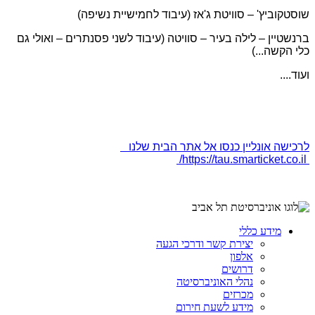
שוסטקוביץ' – סוויטת ג'אז (עיבוד לחמישיית נשיפה)
ברנשטיין – לילה בעיר – סוויטה (עיבוד לשני פסנתרים – ואולי גם
כלי הקשה...)
ועוד....
לרכישה אונליין כנסו אל אתר הבית שלנו
https://tau.smarticket.co.il/
מידע כללי
יצירת קשר ודרכי הגעה
אלפון
דרושים
נהלי האוניברסיטה
מכרזים
מידע לשעת חירום