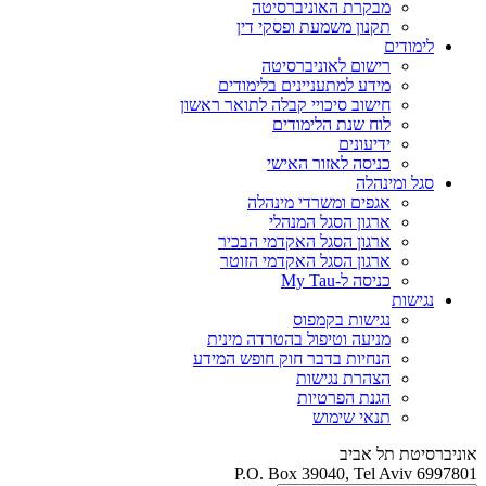
מבקרת האוניברסיטה
תקנון משמעת ופסקי דין
לימודים
רישום לאוניברסיטה
מידע למתעניינים בלימודים
חישוב סיכויי קבלה לתואר ראשון
לוח שנת הלימודים
ידיעונים
כניסה לאזור האישי
סגל ומינהלה
אגפים ומשרדי מינהלה
ארגון הסגל המנהלי
ארגון הסגל האקדמי הבכיר
ארגון הסגל האקדמי הזוטר
כניסה ל-My Tau
נגישות
נגישות בקמפוס
מניעה וטיפול בהטרדה מינית
הנחיות בדבר חוק חופש המידע
הצהרת נגישות
הגנת הפרטיות
תנאי שימוש
אוניברסיטת תל אביב
P.O. Box 39040, Tel Aviv 6997801