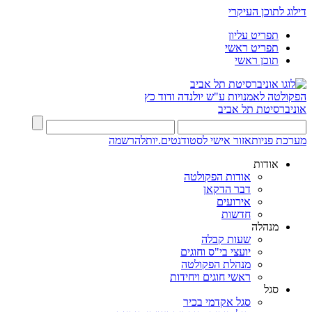
דילוג לתוכן העיקרי
תפריט עליון
תפריט ראשי
תוכן ראשי
הפקולטה לאמנויות
ע"ש יולנדה ודוד כץ
אוניברסיטת תל אביב
מערכת פניות
אזור אישי לסטודנטים.יות
להרשמה
אודות
אודות הפקולטה
דבר הדקאן
אירועים
חדשות
מנהלה
שעות קבלה
יועצי בי"ס וחוגים
מנהלת הפקולטה
ראשי חוגים ויחידות
סגל
סגל אקדמי בכיר