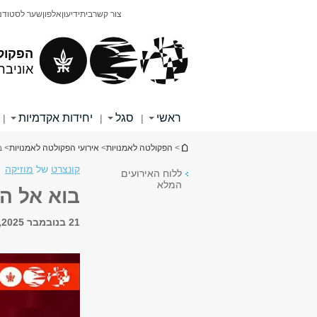
תוכן
תפריט
צור קשר
בית
ידיעון
אלפון
שער לסטודנ
עליון
ראשי
הפקול
אוניבר
ראשי
סגל
יחידות אקדמיות
|
|
|
הינך נמצא כאן
>
הפקולטה לאמנויות
>
אירועי הפקולטה לאמנויות
> ב
קונצרט
של
מוזיקה
ללוח האירועים
המלא
בוא אל ה
21 בנובמבר 2025, 11:00