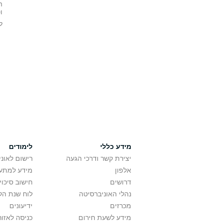
ה
ו
ל
מידע כללי
לימודים
יצירת קשר ודרכי הגעה
רישום לאונ
אלפון
מידע למתענ
דרושים
חישוב סיכוי
נהלי האוניברסיטה
לוח שנת הל
מכרזים
ידיעונים
מידע לשעת חירום
כניסה לאזור