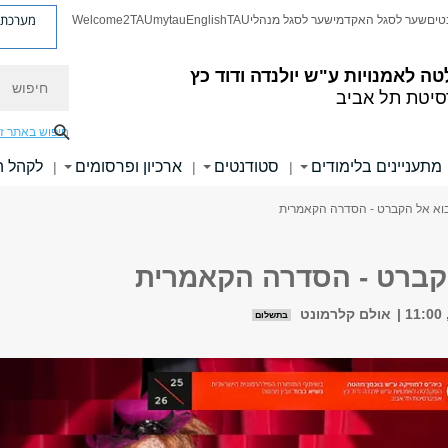
מערכת פ
טים
שער לסגל האקדמי
שער לסגל מנהלי
TAU
English
mytau
Welcome2TAU
חיפוש
טה לאמנויות
ע"ש יולנדה ודוד כץ
סיטת תל אביב
חיפוש באתר ז
מתעניינים בלימודים
סטודנטים
ארכיון ופרסומים
לקהל 
|
|
|
וא אל הקברט - הסדרה הקאמרית
קברט - הסדרה הקאמרית
אולם קלרמונט
בתשלום