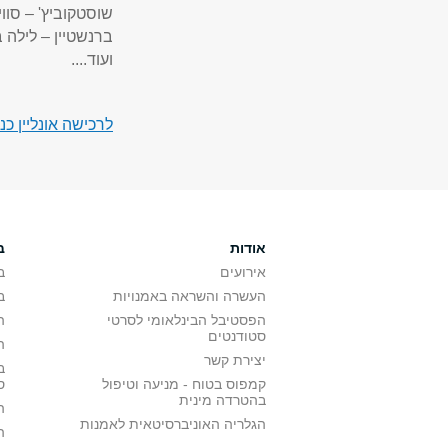
שוסטקוביץ' – סווי
ברנשטיין – לילה ב
ועוד....
לרכישה אונליין כנסו אל אתר 
אודות
ב
אירועים
ב
העשרה והשראה באמנויות
ב
הפסטיבל הבינלאומי לסרטי
ה
סטודנטים
ה
יצירת קשר
ב
קמפוס בטוח - מניעה וטיפול
ס
בהטרדה מינית
ה
הגלריה האוניברסיטאית לאמנות
ה