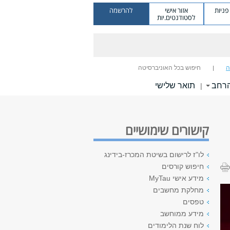
ניות
אזור אישי
להרשמה
לסטודנטים.יות
ה
חיפוש בכל האוניברסיטה
הרחב
תואר שלישי
|
קישורים שימושיים
לו"ז לרישום בשיטת המכרז-בידינג
חיפוש קורסים
מידע אישי MyTau
מחלקת מחשבים
טפסים
מידע ממוחשב
לוח שנת הלימודים