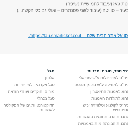
טת ג'אז (עיבוד לחמישיית נשיפה)
עיר – סוויטה (עיבוד לשני פסנתרים – ואולי גם כלי הקשה...)
הבית שלנו https://tau.smarticket.co.il/
תי ספר, חוגים ותכניות
סגל
יה"ס לאדריכלות ע"ש עזריאלי
אלפון
יה"ס למוזיקה ע"ש בוכמן-מהטה
סגל אקדמי - לפי יחידות
חוג לאמנות התיאטרון
מורים, חוקרים ועוזרי הוראה
חוג לתולדות האמנות
סגל מנהלי
יה"ס לקולנוע וטלוויזיה ע"ש
הדוקטורנטיות.ים של הפקולטה
טיב טיש
לאמנויות
תכנית הרב תחומית באמנויות
תכנית הבינתחומית באמנויות