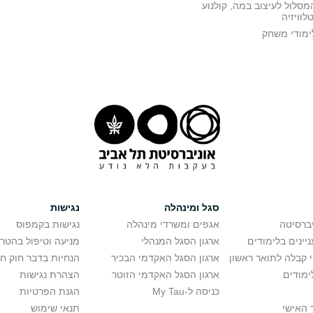
מסלול לעיצוב במה, קולנוע
טלוויזיה
ימודי משחק
סגל ומינהלה
נגישות
יברסיטה
אגפים ומשרדי מינהלה
נגישות בקמפוס
יינים בלימודים
ארגון הסגל המנהלי
מניעה וטיפול בהטר
י קבלה לתואר ראשון
ארגון הסגל האקדמי הבכיר
הנחיות בדבר חוק ח
ימודים
ארגון הסגל האקדמי הזוטר
הצהרת נגישות
כניסה ל-My Tau
הגנת הפרטיות
 האישי
תנאי שימוש