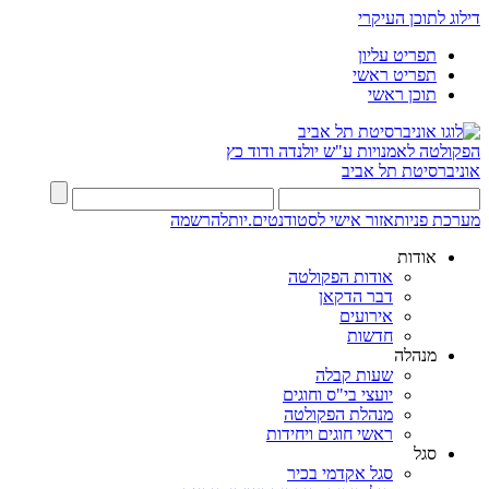
דילוג לתוכן העיקרי
תפריט עליון
תפריט ראשי
תוכן ראשי
הפקולטה לאמנויות
ע"ש יולנדה ודוד כץ
אוניברסיטת תל אביב
מערכת פניות
אזור אישי לסטודנטים.יות
להרשמה
אודות
אודות הפקולטה
דבר הדקאן
אירועים
חדשות
מנהלה
שעות קבלה
יועצי בי"ס וחוגים
מנהלת הפקולטה
ראשי חוגים ויחידות
סגל
סגל אקדמי בכיר