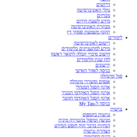
דרושים
נהלי האוניברסיטה
מכרזים
מידע לשעת חירום
מבקרת האוניברסיטה
תקנון משמעת ופסקי דין
לימודים
רישום לאוניברסיטה
מידע למתעניינים בלימודים
חישוב סיכויי קבלה לתואר ראשון
לוח שנת הלימודים
ידיעונים
כניסה לאזור האישי
סגל ומינהלה
אגפים ומשרדי מינהלה
ארגון הסגל המנהלי
ארגון הסגל האקדמי הבכיר
ארגון הסגל האקדמי הזוטר
כניסה ל-My Tau
נגישות
נגישות בקמפוס
מניעה וטיפול בהטרדה מינית
הנחיות בדבר חוק חופש המידע
הצהרת נגישות
הגנת הפרטיות