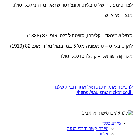
לצד סימפוניה של סיבליוס וקונצ'רטו ישראלי מודרני לכלי סולו.
מנצח: אי אן שו
ססיל שמינאד – קלירהו, סוויטה לבלט, אופ. 37 (1888)
ז'אן סיבליוס – סימפוניה מס' 5 במי במול מז'ור, אופ. 82 (1919)
מלחין/ה ישראלי – קונצ'רטו לכלי סולו
לרכישה אונליין כנסו אל אתר הבית שלנו
https://tau.smarticket.co.il/
מידע כללי
יצירת קשר ודרכי הגעה
אלפון