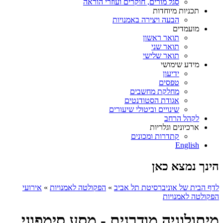
סגל מורים, חוקרים ועוזרי הוראה
תכניות מיוחדות
הבעה ויצירה באמנויות
מועמדים
תואר ראשון
תואר שני
תואר שלישי
מידע שימושי
ידיעון
טפסים
מחלקת מחשבים
אגודת הסטודנטים
שינויים וביטולי שיעורים
לקהל הרחב
ארכיונים וגלריות
קתדרות ומכונים
English
הינך נמצא כאן
לדף הבית של אוניברסיטת תל אביב
»
הפקולטה לאמנויות
»
אירועי
הפקולטה לאמנויות
מיתולוגיה מודרנית - מסע סימפוני