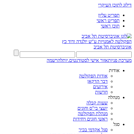
דילוג לתוכן העיקרי
תפריט עליון
תפריט ראשי
תוכן ראשי
הפקולטה לאמנויות
ע"ש יולנדה ודוד כץ
אוניברסיטת תל אביב
מערכת פניות
אזור אישי לסטודנטים.יות
להרשמה
אודות
אודות הפקולטה
דבר הדקאן
אירועים
חדשות
מנהלה
שעות קבלה
יועצי בי"ס וחוגים
מנהלת הפקולטה
ראשי חוגים ויחידות
סגל
סגל אקדמי בכיר