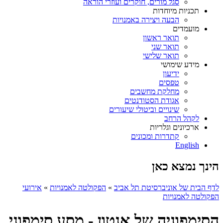
סגל מורים, חוקרים ועוזרי הוראה
תכניות מיוחדות
הבעה ויצירה באמנויות
מועמדים
תואר ראשון
תואר שני
תואר שלישי
מידע שימושי
ידיעון
טפסים
מחלקת מחשבים
אגודת הסטודנטים
שינויים וביטולי שיעורים
לקהל הרחב
ארכיונים וגלריות
קתדרות ומכונים
English
הינך נמצא כאן
לדף הבית של אוניברסיטת תל אביב
»
הפקולטה לאמנויות
»
אירועי
הפקולטה לאמנויות
הסימפוניה של אנטון - מסע סימפוני