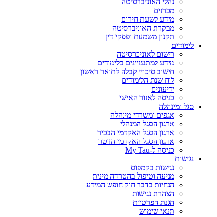
נהלי האוניברסיטה
מכרזים
מידע לשעת חירום
מבקרת האוניברסיטה
תקנון משמעת ופסקי דין
לימודים
רישום לאוניברסיטה
מידע למתעניינים בלימודים
חישוב סיכויי קבלה לתואר ראשון
לוח שנת הלימודים
ידיעונים
כניסה לאזור האישי
סגל ומינהלה
אגפים ומשרדי מינהלה
ארגון הסגל המנהלי
ארגון הסגל האקדמי הבכיר
ארגון הסגל האקדמי הזוטר
כניסה ל-My Tau
נגישות
נגישות בקמפוס
מניעה וטיפול בהטרדה מינית
הנחיות בדבר חוק חופש המידע
הצהרת נגישות
הגנת הפרטיות
תנאי שימוש