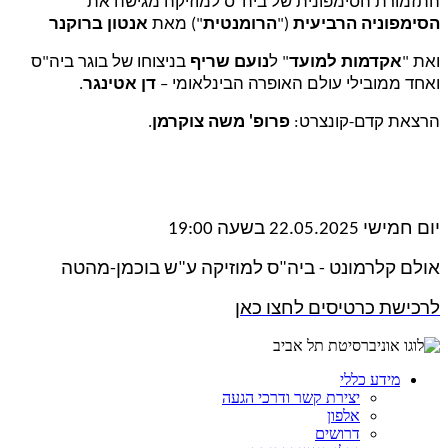
התזמורת הסימפונית של ביה"ס למוזיקה
מגישה את
הסימפוניה הרביעית
("
הרומנטית
") מאת
אנטון ברוקנר
ואת "
אקדמות למועד
" ל
נועם שריף
בניצוחו של בוגר ביה"ס
ואחד ממובילי עולם האופרה הבינלאומי –
דן אטינגר
.
הרצאת קדם-קונצרט:
פרופ' משה צוקרמן
.
יום חמישי 22.05.2025 בשעה 19:00
אולם קלרמונט - ביה"ס למוזיקה ע"ש בוכמן-מהטה
לרכישת כרטיסים לחצו כאן
מידע כללי
יצירת קשר ודרכי הגעה
אלפון
דרושים