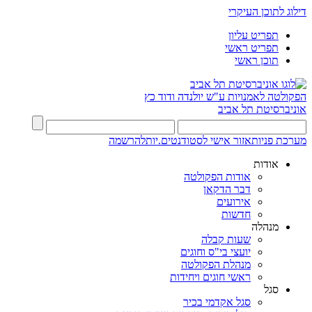
דילוג לתוכן העיקרי
תפריט עליון
תפריט ראשי
תוכן ראשי
הפקולטה לאמנויות
ע"ש יולנדה ודוד כץ
אוניברסיטת תל אביב
מערכת פניות
אזור אישי לסטודנטים.יות
להרשמה
אודות
אודות הפקולטה
דבר הדקאן
אירועים
חדשות
מנהלה
שעות קבלה
יועצי בי"ס וחוגים
מנהלת הפקולטה
ראשי חוגים ויחידות
סגל
סגל אקדמי בכיר