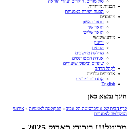
סגל מורים, חוקרים ועוזרי הוראה
תכניות מיוחדות
הבעה ויצירה באמנויות
מועמדים
תואר ראשון
תואר שני
תואר שלישי
מידע שימושי
ידיעון
טפסים
מחלקת מחשבים
אגודת הסטודנטים
שינויים וביטולי שיעורים
לקהל הרחב
ארכיונים וגלריות
קתדרות ומכונים
English
הינך נמצא כאן
לדף הבית של אוניברסיטת תל אביב
»
הפקולטה לאמנויות
»
אירועי
הפקולטה לאמנויות
מבוטל!!! ביכורי בארוק 2025 -