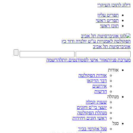
דילוג לתוכן העיקרי
תפריט עליון
תפריט ראשי
תוכן ראשי
הפקולטה לאמנויות
ע"ש יולנדה ודוד כץ
אוניברסיטת תל אביב
מערכת פניות
אזור אישי לסטודנטים.יות
להרשמה
אודות
אודות הפקולטה
דבר הדקאן
אירועים
חדשות
מנהלה
שעות קבלה
יועצי בי"ס וחוגים
מנהלת הפקולטה
ראשי חוגים ויחידות
סגל
סגל אקדמי בכיר