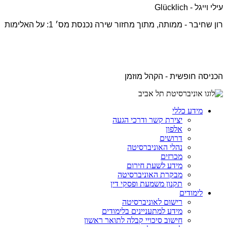
עילי וייגל - Glücklich
רון שחיבר - ממותה, מתוך מחזור שירה נכנסת מס׳ 1: על האלימות
הכניסה חופשית - הקהל מוזמן
מידע כללי
יצירת קשר ודרכי הגעה
אלפון
דרושים
נהלי האוניברסיטה
מכרזים
מידע לשעת חירום
מבקרת האוניברסיטה
תקנון משמעת ופסקי דין
לימודים
רישום לאוניברסיטה
מידע למתעניינים בלימודים
חישוב סיכויי קבלה לתואר ראשון