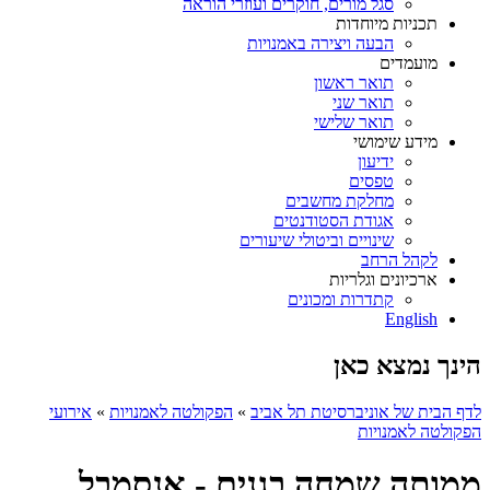
סגל מורים, חוקרים ועוזרי הוראה
תכניות מיוחדות
הבעה ויצירה באמנויות
מועמדים
תואר ראשון
תואר שני
תואר שלישי
מידע שימושי
ידיעון
טפסים
מחלקת מחשבים
אגודת הסטודנטים
שינויים וביטולי שיעורים
לקהל הרחב
ארכיונים וגלריות
קתדרות ומכונים
English
הינך נמצא כאן
לדף הבית של אוניברסיטת תל אביב
»
הפקולטה לאמנויות
»
אירועי
הפקולטה לאמנויות
ממותה שמחה בגנים - אנסמבל