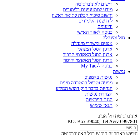
רישום לאוניברסיטה
מידע למתעניינים בלימודים
חישוב סיכויי קבלה לתואר ראשון
לוח שנת הלימודים
ידיעונים
כניסה לאזור האישי
סגל ומינהלה
אגפים ומשרדי מינהלה
ארגון הסגל המנהלי
ארגון הסגל האקדמי הבכיר
ארגון הסגל האקדמי הזוטר
כניסה ל-My Tau
נגישות
נגישות בקמפוס
מניעה וטיפול בהטרדה מינית
הנחיות בדבר חוק חופש המידע
הצהרת נגישות
הגנת הפרטיות
תנאי שימוש
אוניברסיטת תל אביב
P.O. Box 39040, Tel Aviv 6997801
חיפוש באתר זה
חיפוש בכל האוניברסיטה