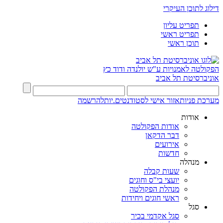
דילוג לתוכן העיקרי
תפריט עליון
תפריט ראשי
תוכן ראשי
הפקולטה לאמנויות
ע"ש יולנדה ודוד כץ
אוניברסיטת תל אביב
מערכת פניות
אזור אישי לסטודנטים.יות
להרשמה
אודות
אודות הפקולטה
דבר הדקאן
אירועים
חדשות
מנהלה
שעות קבלה
יועצי בי"ס וחוגים
מנהלת הפקולטה
ראשי חוגים ויחידות
סגל
סגל אקדמי בכיר