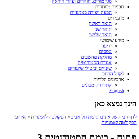
סגל מורים, חוקרים ועוזרי הוראה
תכניות מיוחדות
הבעה ויצירה באמנויות
מועמדים
תואר ראשון
תואר שני
תואר שלישי
מידע שימושי
ידיעון
טפסים
מחלקת מחשבים
אגודת הסטודנטים
שינויים וביטולי שיעורים
לקהל הרחב
ארכיונים וגלריות
קתדרות ומכונים
English
הינך נמצא כאן
לדף הבית של אוניברסיטת תל אביב
»
הפקולטה לאמנויות
»
אירועי
הפקולטה לאמנויות
פתוח - בימת הסטודנטים 3