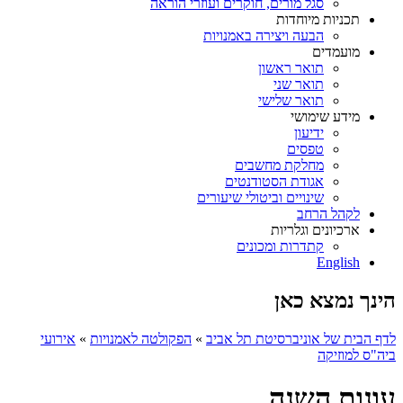
סגל מורים, חוקרים ועוזרי הוראה
תכניות מיוחדות
הבעה ויצירה באמנויות
מועמדים
תואר ראשון
תואר שני
תואר שלישי
מידע שימושי
ידיעון
טפסים
מחלקת מחשבים
אגודת הסטודנטים
שינויים וביטולי שיעורים
לקהל הרחב
ארכיונים וגלריות
קתדרות ומכונים
English
הינך נמצא כאן
לדף הבית של אוניברסיטת תל אביב
»
הפקולטה לאמנויות
»
אירועי
ביה"ס למוזיקה
עונות השנה