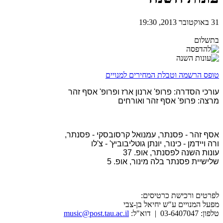
31 באוקטובר 2013, 19:30
בתשלום
טופס הרשמה וטבלת המחירים למנויים
עורכי הסדרה: פרופ' ארנון ארז ופרופ' אסף זהר
מרצה: פרופ' אסף זהר ואורחים
אסף זהר - פסנתר, עמנואל קרסובסקי - פסנתר,
ורה ויידמן - כינור, יונתן גוטליבוביץ' - צ'לו
עונות השנה לפסנתר, אופ. 37
שלישיית פסנתר בלה מינור, אופ. 5
לפרטים ורכישת כרטיסים:
מפעל המנויים ע"ש יחיאל בן-צבי
טלפון: 03-6407047 | דוא"ל:
music@post.tau.ac.il