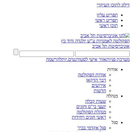
דילוג לתוכן העיקרי
תפריט עליון
תפריט ראשי
תוכן ראשי
הפקולטה לאמנויות
ע"ש יולנדה ודוד כץ
אוניברסיטת תל אביב
מערכת פניות
אזור אישי לסטודנטים.יות
להרשמה
אודות
אודות הפקולטה
דבר הדקאן
אירועים
חדשות
מנהלה
שעות קבלה
יועצי בי"ס וחוגים
מנהלת הפקולטה
ראשי חוגים ויחידות
סגל
סגל אקדמי בכיר