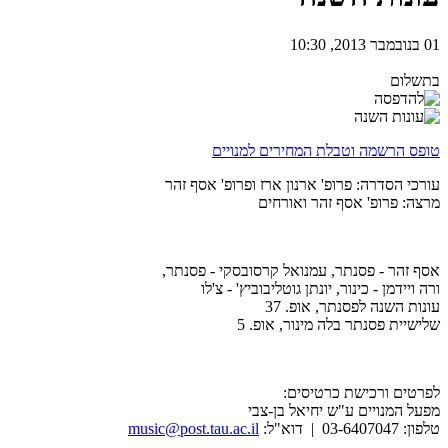
01 בנובמבר 2013, 10:30
בתשלום
טופס הרשמה וטבלת המחירים למנויים
עורכי הסדרה: פרופ' ארנון ארז ופרופ' אסף זהר
מרצה: פרופ' אסף זהר ואורחים
אסף זהר - פסנתר, עמנואל קרסובסקי - פסנתר,
ורה ויידמן - כינור, יונתן גוטליבוביץ' - צ'לו
עונות השנה לפסנתר, אופ. 37
שלישיית פסנתר בלה מינור, אופ. 5
לפרטים ורכישת כרטיסים:
מפעל המנויים ע"ש יחיאל בן-צבי
טלפון: 03-6407047 | דוא"ל:
music@post.tau.ac.il