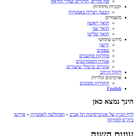
סגל מורים, חוקרים ועוזרי הוראה
תכניות מיוחדות
הבעה ויצירה באמנויות
מועמדים
תואר ראשון
תואר שני
תואר שלישי
מידע שימושי
ידיעון
טפסים
מחלקת מחשבים
אגודת הסטודנטים
שינויים וביטולי שיעורים
לקהל הרחב
ארכיונים וגלריות
קתדרות ומכונים
English
הינך נמצא כאן
לדף הבית של אוניברסיטת תל אביב
»
הפקולטה לאמנויות
»
אירועי
ביה"ס למוזיקה
עונות השנה