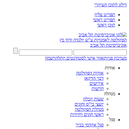
דילוג לתוכן העיקרי
תפריט עליון
תפריט ראשי
תוכן ראשי
הפקולטה לאמנויות
ע"ש יולנדה ודוד כץ
אוניברסיטת תל אביב
מערכת פניות
אזור אישי לסטודנטים.יות
להרשמה
אודות
אודות הפקולטה
דבר הדקאן
אירועים
חדשות
מנהלה
שעות קבלה
יועצי בי"ס וחוגים
מנהלת הפקולטה
ראשי חוגים ויחידות
סגל
סגל אקדמי בכיר